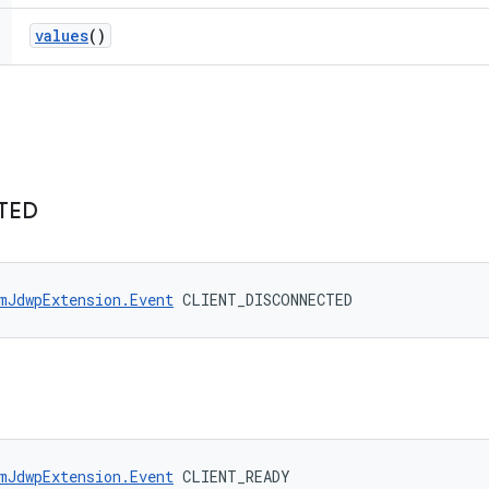
values
()
TED
mJdwpExtension.Event
 CLIENT_DISCONNECTED
mJdwpExtension.Event
 CLIENT_READY