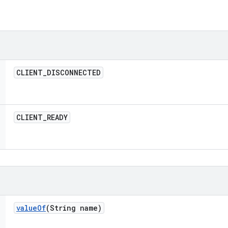
CLIENT
_
DISCONNECTED
CLIENT
_
READY
value
Of
(String name)