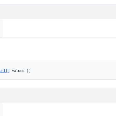
ent[]
 values ()