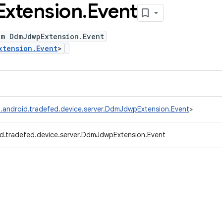
Extension
.
Event
um DdmJdwpExtension.Event
xtension.Event
>
.android.tradefed.device.server.DdmJdwpExtension.Event
>
d.tradefed.device.server.DdmJdwpExtension.Event