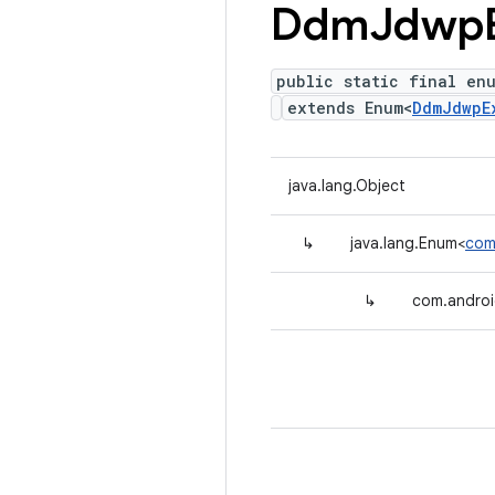
Ddm
Jdwp
public static final en
extends Enum<
DdmJdwpE
java.lang.Object
↳
java.lang.Enum<
com
↳
com.androi