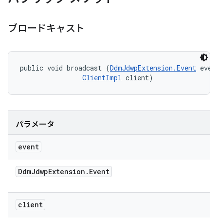
ブロードキャスト
public void broadcast (
DdmJdwpExtension.Event
 event
ClientImpl
 client)
パラメータ
event
Ddm
Jdwp
Extension
.
Event
client