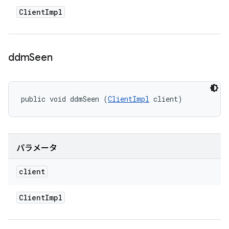
Client
Impl
ddm
Seen
public void ddmSeen (
ClientImpl
 client)
パラメータ
client
Client
Impl