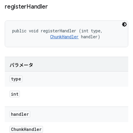
register
Handler
public void registerHandler (int type, 

ChunkHandler
 handler)
パラメータ
type
int
handler
Chunk
Handler