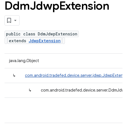
Ddm
Jdwp
Extension
public class DdmJdwpExtension
extends
JdwpExtension
java.lang.Object
↳
com.android.tradefed.device.server.jdwp.JdwpExtensi
↳
com.android.tradefed.device.server.DdmJdwp