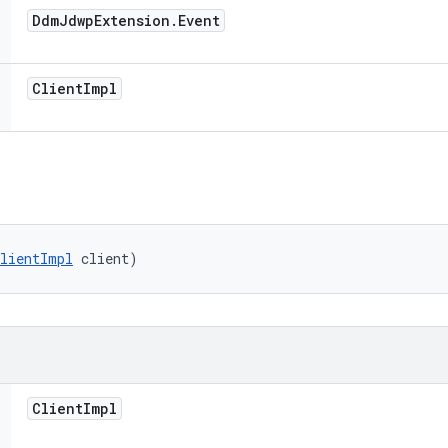
Ddm
Jdwp
Extension
.
Event
Client
Impl
ClientImpl
 client)
Client
Impl