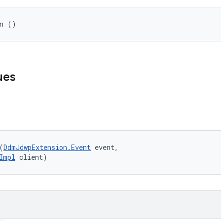
on ()
ues
(
DdmJdwpExtension.Event
 event, 

Impl
 client)