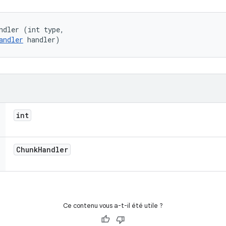
ndler (int type, 

andler
 handler)
int
Chunk
Handler
Ce contenu vous a-t-il été utile ?