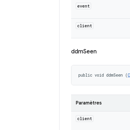
event
client
ddm
Seen
public void ddmSeen (
Paramètres
client