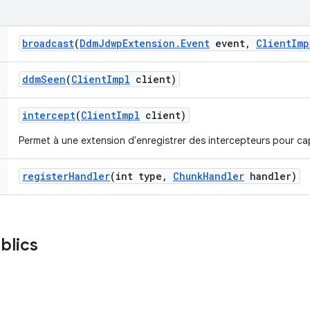
broadcast
(
Ddm
Jdwp
Extension
.
Event
event
,
Client
Imp
ddm
Seen
(
Client
Impl
client)
intercept
(
Client
Impl
client)
Permet à une extension d'enregistrer des intercepteurs pour cap
register
Handler
(int type
,
Chunk
Handler
handler)
blics