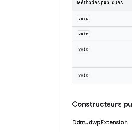
Méthodes publiques
void
void
void
void
Constructeurs pu
Ddm
Jdwp
Extension