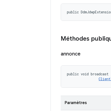
public DdmJdwpExtensi
Méthodes publiq
annonce
public void broadcast 
Client
Paramètres