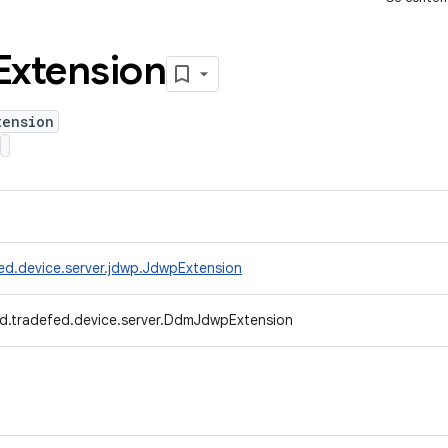
Extension
tension
ed.device.server.jdwp.JdwpExtension
d.tradefed.device.server.DdmJdwpExtension