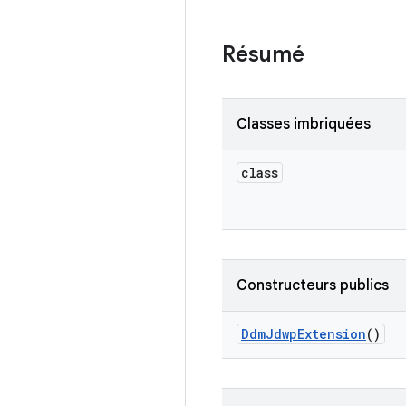
Résumé
Classes imbriquées
class
Constructeurs publics
Ddm
Jdwp
Extension
()