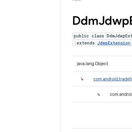
Ddm
Jdwp
public class DdmJdwpEx
extends
JdwpExtension
java.lang.Object
↳
com.android.tradef
↳
com.androi