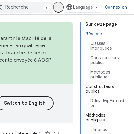
/
Connexion
Sur cette page
Résumé
antir la stabilité de la
Classes
ème et au quatrième
imbriquées
 La branche de fichier
Constructeurs
récente envoyée à AOSP.
publics
Méthodes
publiques
Constructeurs
publics
DdmJdwpExtensi
on
Méthodes
publiques
annonce
 vous a-t-il été utile ?