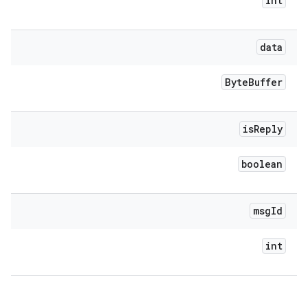
int
data
Byte
Buffer
is
Reply
boolean
msg
Id
int