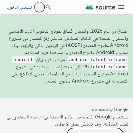
تسجيل الدخول
اعتبارًا من عام 2026، ولضمان اتّساق نموذج التطوير الثابت الأساسي
واستقرار المنصة في النظام المتكامل، سننشر رمز المصدر في مشروع
Android مفتوح المصدر (AOSP) في الربعَين الثاني والرابع. لبناء
مشروع Android مفتوح المصدر والمساهمة فيه، استخدِم
android-latest-release
. سيشير فرع بيان
android-
latest-release
دائمًا إلى أحدث إصدار تم نشره في مشروع
Android مفتوح المصدر. لمزيد من المعلومات، يُرجى الاطّلاع على
التغييرات في مشروع Android مفتوح المصدر
.
تستخدم Google تكنولوجيا الذكاء الاصطناعي لترجمة المحتوى إلى
لغتك المفضّلة، وقد تتضمّن بعض الأخطاء.