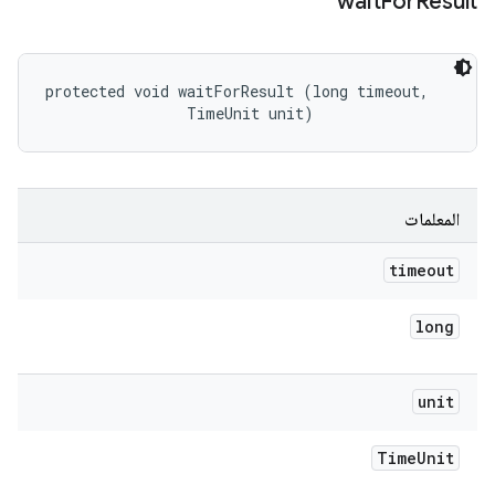
wait
For
Result
protected void waitForResult (long timeout, 

                TimeUnit unit)
المعلمات
timeout
long
unit
Time
Unit