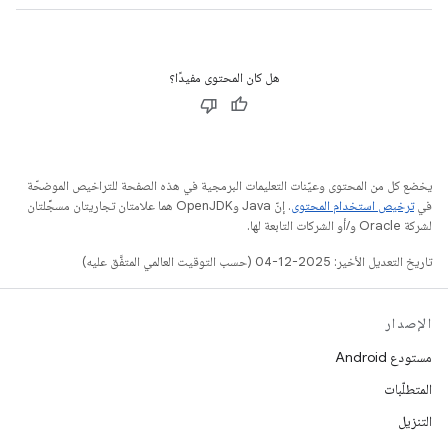
هل كان المحتوى مفيدًا؟
يخضع كل من المحتوى وعيّنات التعليمات البرمجية في هذه الصفحة للتراخيص الموضحّة
في
ترخيص استخدام المحتوى
. إنّ Java وOpenJDK هما علامتان تجاريتان مسجَّلتان
لشركة Oracle و/أو الشركات التابعة لها.
تاريخ التعديل الأخير: 2025-12-04 (حسب التوقيت العالمي المتفَّق عليه)
الإصدار
مستودع Android
المتطلّبات
التنزيل