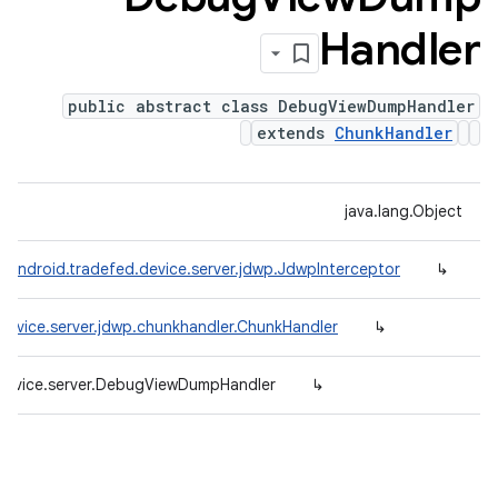
Handler
public abstract class DebugViewDumpHandler
extends
ChunkHandler
java.lang.Object
.android.tradefed.device.server.jdwp.JdwpInterceptor
↳
device.server.jdwp.chunkhandler.ChunkHandler
↳
.device.server.DebugViewDumpHandler
↳