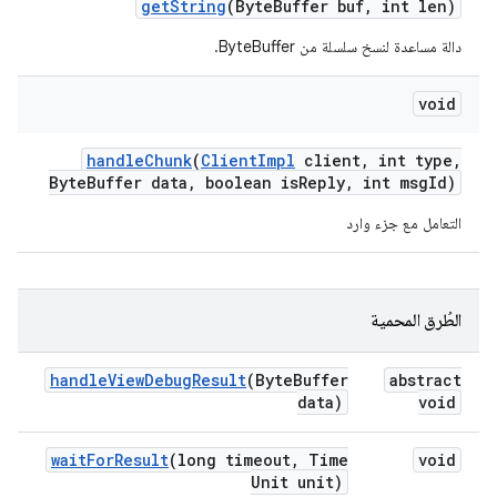
get
String
(Byte
Buffer buf
,
int len)
دالة مساعدة لنسخ سلسلة من ByteBuffer.
void
handle
Chunk
(
Client
Impl
client
,
int type
,
Byte
Buffer data
,
boolean is
Reply
,
int msg
Id)
التعامل مع جزء وارد
الطُرق المحمية
handle
View
Debug
Result
(Byte
Buffer
abstract
data)
void
wait
For
Result
(long timeout
,
Time
void
Unit unit)