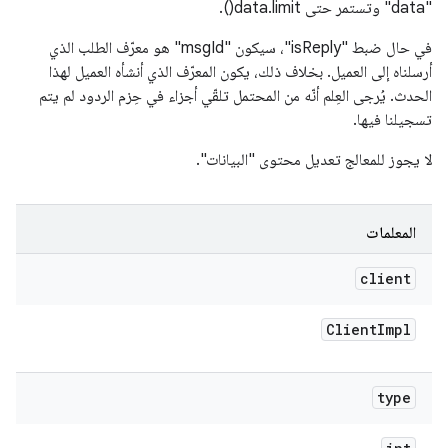
"data" وتستمر حتى data.limit().
في حال ضبط "isReply"، سيكون "msgId" هو معرّف الطلب الذي
أرسلناه إلى العميل. بخلاف ذلك، يكون المعرّف الذي أنشأه العميل لهذا
الحدث. يُرجى العِلم أنّه من المحتمل تلقّي أجزاء في حِزم الردود لم يتم
تسجيلنا فيها.
لا يجوز للمعالج تعديل محتوى "البيانات".
المعلمات
client
Client
Impl
type