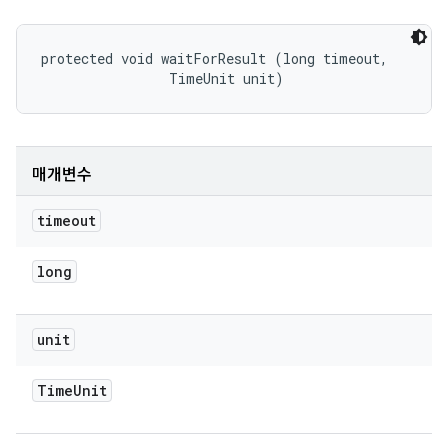
protected void waitForResult (long timeout, 

                TimeUnit unit)
매개변수
timeout
long
unit
Time
Unit