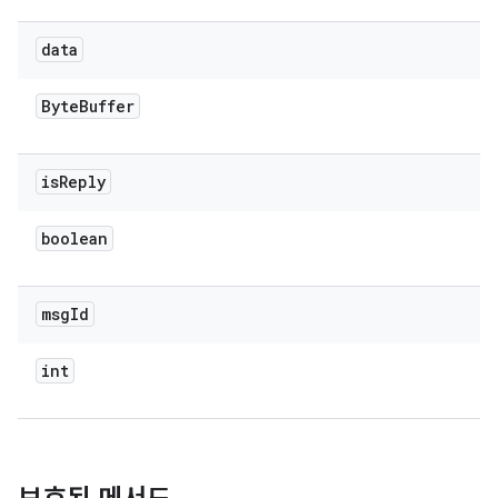
data
Byte
Buffer
is
Reply
boolean
msg
Id
int