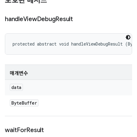
보호된 메서드
handle
View
Debug
Result
protected abstract void handleViewDebugResult (Byt
매개변수
data
Byte
Buffer
wait
For
Result