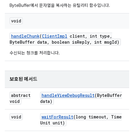
ByteBuffer에서 문자열을 복사하는 유틸리티 함수입니다.
void
handle
Chunk
(
Client
Impl
client
,
int type
,
Byte
Buffer data
,
boolean is
Reply
,
int msg
Id)
수신되는 청크를 처리합니다.
보호된 메서드
abstract
handle
View
Debug
Result
(Byte
Buffer
void
data)
void
wait
For
Result
(long timeout
,
Time
Unit unit)