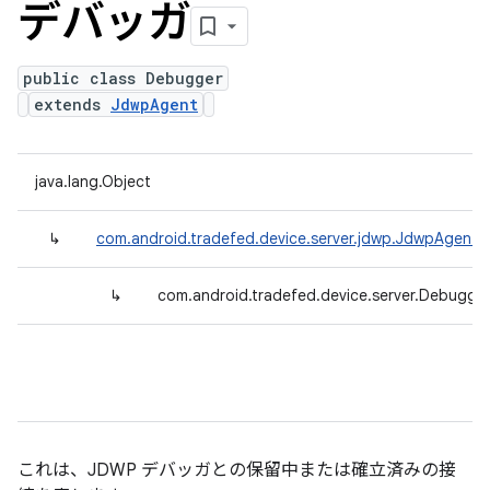
デバッガ
public class Debugger
extends
JdwpAgent
java.lang.Object
↳
com.android.tradefed.device.server.jdwp.JdwpAgent
↳
com.android.tradefed.device.server.Debugge
これは、JDWP デバッガとの保留中または確立済みの接