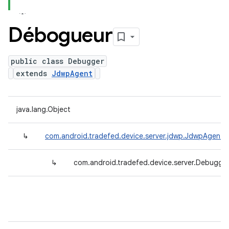
Débogueur
public class Debugger
extends
JdwpAgent
java.lang.Object
↳
com.android.tradefed.device.server.jdwp.JdwpAgent
↳
com.android.tradefed.device.server.Debugge