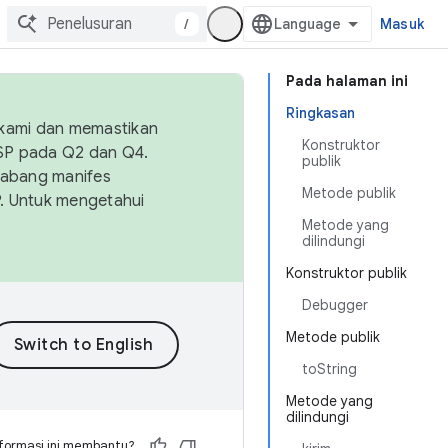
/
Masuk
Pada halaman ini
Ringkasan
 kami dan memastikan
Konstruktor
OSP pada Q2 dan Q4.
publik
Cabang manifes
Metode publik
SP. Untuk mengetahui
Metode yang
dilindungi
Konstruktor publik
Debugger
Metode publik
toString
Metode yang
dilindungi
formasi ini membantu?