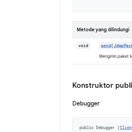
Metode yang dilindungi
void
send
(
Jdwp
Pac
Mengirim paket 
Konstruktor publ
Debugger
public Debugger (
Clien