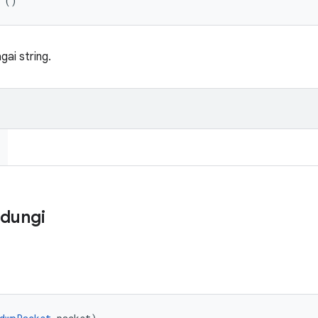
 ()
ai string.
ndungi