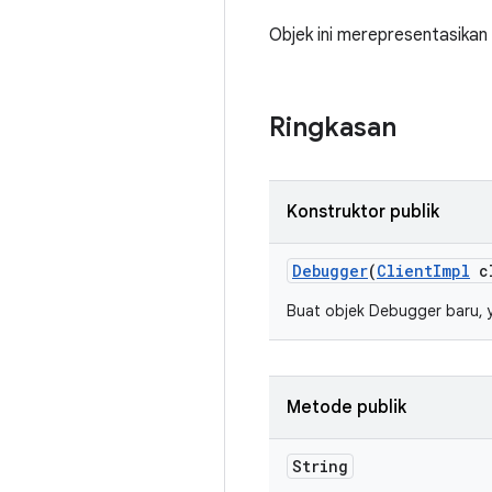
Objek ini merepresentasika
Ringkasan
Konstruktor publik
Debugger
(
Client
Impl
cl
Buat objek Debugger baru, y
Metode publik
String