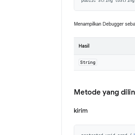
public String toString
Menampilkan Debugger sebag
Hasil
String
Metode yang dili
kirim