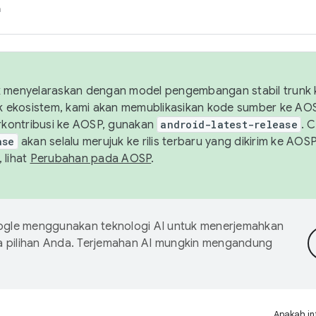
h
uk menyelaraskan dengan model pengembangan stabil trunk
tuk ekosistem, kami akan memublikasikan kode sumber ke A
kontribusi ke AOSP, gunakan
android-latest-release
. 
ase
akan selalu merujuk ke rilis terbaru yang dikirim ke AO
 lihat
Perubahan pada AOSP
.
gle menggunakan teknologi AI untuk menerjemahkan
a pilihan Anda. Terjemahan AI mungkin mengandung
Apakah in