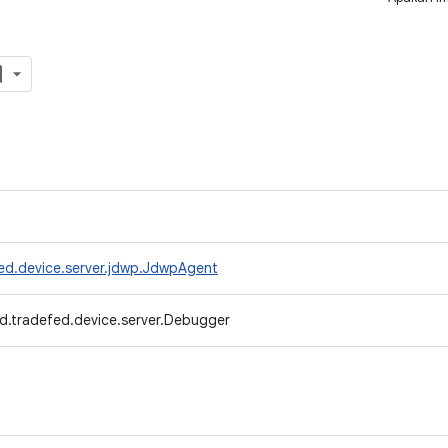
ed.device.server.jdwp.JdwpAgent
d.tradefed.device.server.Debugger