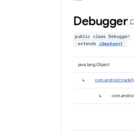
Debugger
public class Debugger
extends
JdwpAgent
java.lang.Object
↳
com.android.tradef
↳
com.androi