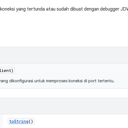
n koneksi yang tertunda atau sudah dibuat dengan debugger JD
ient)
ang dikonfigurasi untuk memproses koneksi di port tertentu.
to
String
()