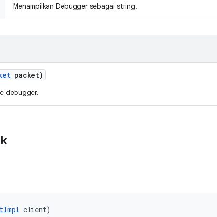
Menampilkan Debugger sebagai string.
ket
packet)
ke debugger.
ik
tImpl
 client)