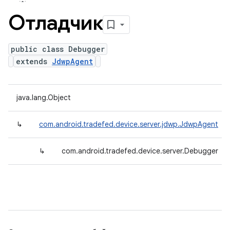
Отладчик
public class Debugger
extends
JdwpAgent
java.lang.Object
↳
com.android.tradefed.device.server.jdwp.JdwpAgent
↳
com.android.tradefed.device.server.Debugger