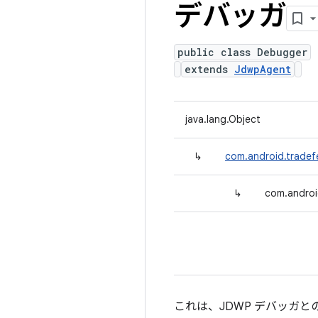
デバッガ
public class Debugger
extends
JdwpAgent
java.lang.Object
↳
com.android.tradef
↳
com.androi
これは、JDWP デバッガ