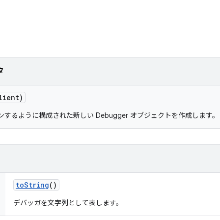
タ
ient)
するように構成された新しい Debugger オブジェクトを作成します。
to
String
()
デバッガを文字列として表します。