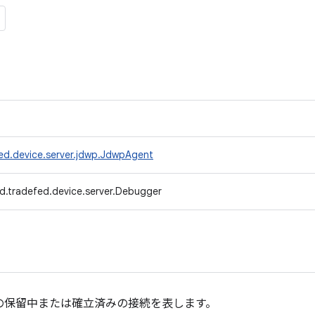
ed.device.server.jdwp.JdwpAgent
d.tradefed.device.server.Debugger
との保留中または確立済みの接続を表します。