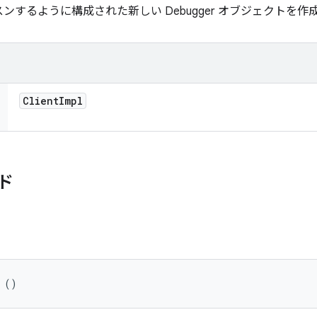
するように構成された新しい Debugger オブジェクトを作
Client
Impl
ド
 ()