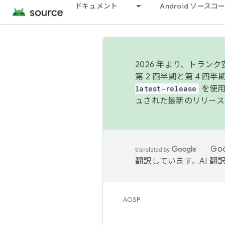
ドキュメント
Android ソース
2026 年より、トラ
第 2 四半期と第 4 四
latest-release
を使用
ュされた最新のリリース
Go
翻訳しています。AI 
AOSP