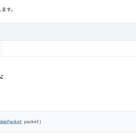
します。
ド
dwpPacket
 packet)