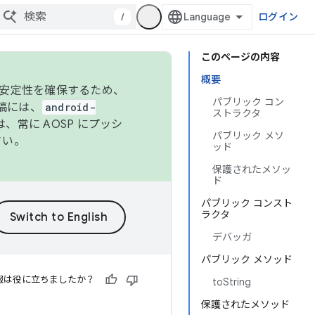
/
ログイン
このページの内容
概要
の安定性を確保するため、
パブリック コン
投稿には、
android-
ストラクタ
、常に AOSP にプッシ
パブリック メソ
さい。
ッド
保護されたメソッ
ド
パブリック コンスト
ラクタ
デバッガ
パブリック メソッド
報は役に立ちましたか？
toString
保護されたメソッド