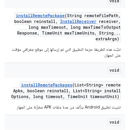
void
install
Remote
Package
(String remote
File
Path
,
boolean reinstall
,
Install
Receiver
receiver
,
long max
Timeout
,
long max
Time
To
Output
Response
,
Time
Unit max
Time
Units
,
String
.
.
.
extra
Args)
تثبِّت هذه الطريقة حزمة التطبيق التي تم إرسالها إلى موقع جغرافي مؤقت
على الجهاز.
void
install
Remote
Packages
(List<String> remote
Apks
,
boolean reinstall
,
List<String> install
Options
,
long timeout
,
Time
Unit timeout
Unit)
تثبيت تطبيق Android يتألف من عدة ملفات APK مخزّنة على الجهاز
void