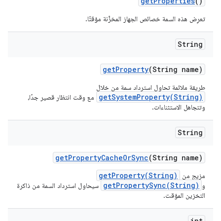
get
Properties
()
تعرِض هذه السمة خصائص الجهاز المخزَّنة مؤقتًا.
String
get
Property
(String name)
طريقة ملائمة تحاول استرداد سمة من خلال
getSystemProperty(String)
مع وقت انتظار قصير جدًا،
وتتجاهل الاستثناءات.
String
get
Property
Cache
Or
Sync
(String name)
getProperty(String)
مزيج من
getPropertySync(String)
و
سيحاول استرداد السمة من ذاكرة
التخزين المؤقت.
int