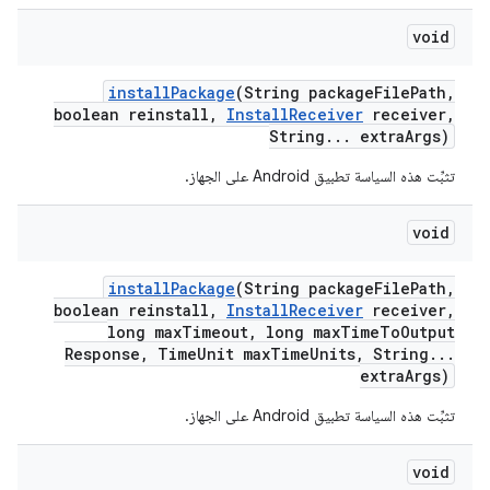
void
install
Package
(String package
File
Path
,
boolean reinstall
,
Install
Receiver
receiver
,
String
.
.
.
extra
Args)
تثبِّت هذه السياسة تطبيق Android على الجهاز.
void
install
Package
(String package
File
Path
,
boolean reinstall
,
Install
Receiver
receiver
,
long max
Timeout
,
long max
Time
To
Output
Response
,
Time
Unit max
Time
Units
,
String
.
.
.
extra
Args)
تثبِّت هذه السياسة تطبيق Android على الجهاز.
void