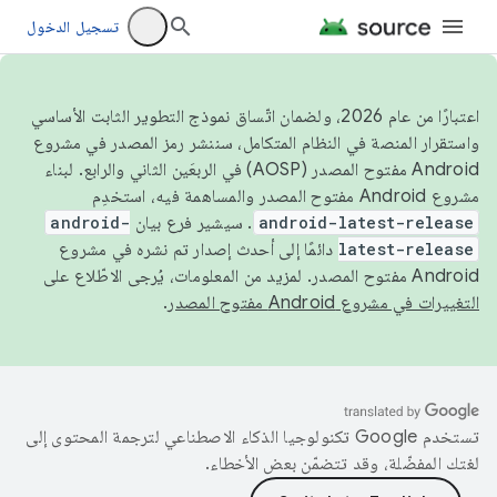
تسجيل الدخول
اعتبارًا من عام 2026، ولضمان اتّساق نموذج التطوير الثابت الأساسي
واستقرار المنصة في النظام المتكامل، سننشر رمز المصدر في مشروع
Android مفتوح المصدر (AOSP) في الربعَين الثاني والرابع. لبناء
مشروع Android مفتوح المصدر والمساهمة فيه، استخدِم
android-latest-release
. سيشير فرع بيان
android-
latest-release
دائمًا إلى أحدث إصدار تم نشره في مشروع
Android مفتوح المصدر. لمزيد من المعلومات، يُرجى الاطّلاع على
التغييرات في مشروع Android مفتوح المصدر
.
تستخدم Google تكنولوجيا الذكاء الاصطناعي لترجمة المحتوى إلى
لغتك المفضّلة، وقد تتضمّن بعض الأخطاء.