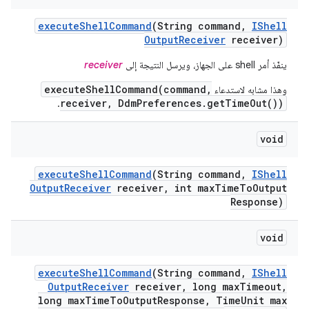
execute
Shell
Command
(String command
,
IShell
Output
Receiver
receiver)
ينفّذ أمر shell على الجهاز، ويرسل النتيجة إلى
receiver
executeShellCommand(command,
وهذا مشابه لاستدعاء
receiver, DdmPreferences.getTimeOut())
.
void
execute
Shell
Command
(String command
,
IShell
Output
Receiver
receiver
,
int max
Time
To
Output
Response)
void
execute
Shell
Command
(String command
,
IShell
Output
Receiver
receiver
,
long max
Timeout
,
long max
Time
To
Output
Response
,
Time
Unit max