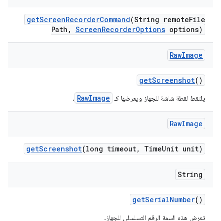
get
Screen
Recorder
Command
(String remote
File
Path
,
Screen
Recorder
Options
options)
Raw
Image
get
Screenshot
()
RawImage
يلتقط لقطة شاشة للجهاز ويعرضها كـ
.
Raw
Image
get
Screenshot
(long timeout
,
Time
Unit unit)
String
get
Serial
Number
()
تعرض هذه السمة الرقم التسلسلي للجهاز.