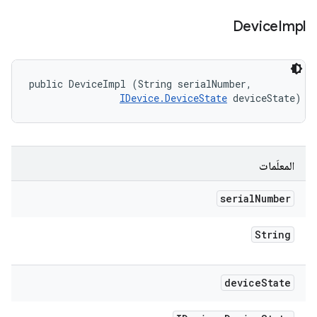
Device
Impl
public DeviceImpl (String serialNumber, 

IDevice.DeviceState
 deviceState)
المعلَمات
serial
Number
String
device
State