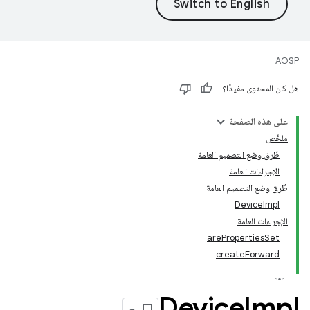
AOSP
هل كان المحتوى مفيدًا؟
على هذه الصفحة
ملخّص
طُرق وضع التصميم العامة
الإجراءات العامة
طُرق وضع التصميم العامة
DeviceImpl
الإجراءات العامة
arePropertiesSet
createForward
Device
Impl