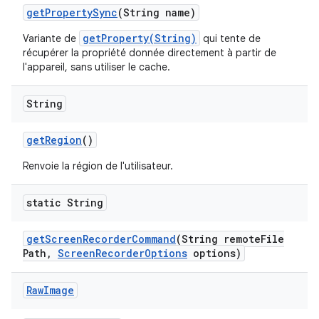
get
Property
Sync
(String name)
getProperty(String)
Variante de
qui tente de
récupérer la propriété donnée directement à partir de
l'appareil, sans utiliser le cache.
String
get
Region
()
Renvoie la région de l'utilisateur.
static String
get
Screen
Recorder
Command
(String remote
File
Path
,
Screen
Recorder
Options
options)
Raw
Image