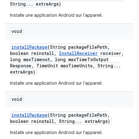
String
.
.
.
extra
Args)
Installe une application Android sur l'appareil.
void
install
Package
(String package
File
Path
,
boolean reinstall
,
Install
Receiver
receiver
,
long max
Timeout
,
long max
Time
To
Output
Response
,
Time
Unit max
Time
Units
,
String
.
.
.
extra
Args)
Installe une application Android sur l'appareil.
void
install
Package
(String package
File
Path
,
boolean reinstall
,
String
.
.
.
extra
Args)
Installe une application Android sur l'appareil.