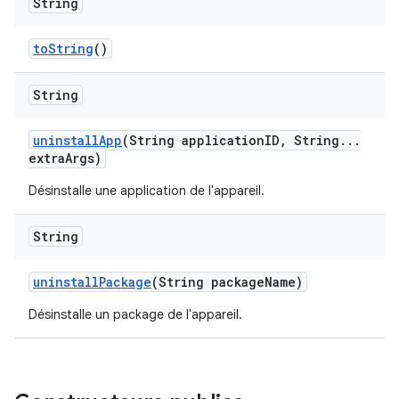
String
to
String
()
String
uninstall
App
(String application
ID
,
String
.
.
.
extra
Args)
Désinstalle une application de l'appareil.
String
uninstall
Package
(String package
Name)
Désinstalle un package de l'appareil.