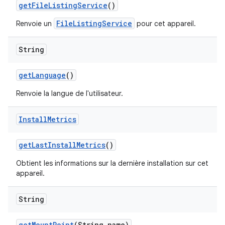
get
File
Listing
Service
()
FileListingService
Renvoie un
pour cet appareil.
String
get
Language
()
Renvoie la langue de l'utilisateur.
Install
Metrics
get
Last
Install
Metrics
()
Obtient les informations sur la dernière installation sur cet
appareil.
String
get
Mount
Point
(String name)