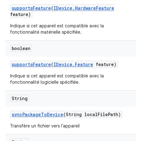
supports
Feature
(
IDevice
.
Hardware
Feature
feature)
Indique si cet appareil est compatible avec la
fonctionnalité matérielle spécifiée.
boolean
supports
Feature
(
IDevice
.
Feature
feature)
Indique si cet appareil est compatible avec la
fonctionnalité logicielle spécifiée.
String
sync
Package
To
Device
(String local
File
Path)
Transfère un fichier vers l'appareil