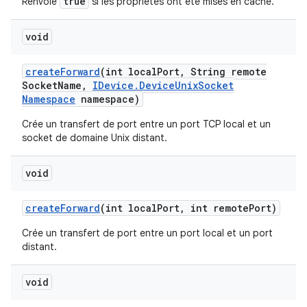
true
Renvoie
si les propriétés ont été mises en cache.
void
create
Forward
(int local
Port
,
String remote
Socket
Name
,
IDevice
.
Device
Unix
Socket
Namespace
namespace)
Crée un transfert de port entre un port TCP local et un
socket de domaine Unix distant.
void
create
Forward
(int local
Port
,
int remote
Port)
Crée un transfert de port entre un port local et un port
distant.
void