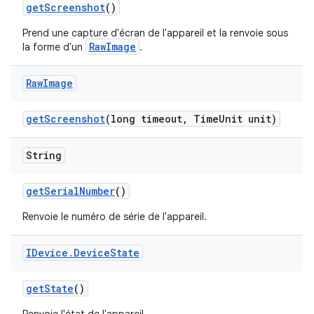
get
Screenshot
()
Prend une capture d'écran de l'appareil et la renvoie sous
RawImage
la forme d'un
.
Raw
Image
get
Screenshot
(long timeout
,
Time
Unit unit)
String
get
Serial
Number
()
Renvoie le numéro de série de l'appareil.
IDevice
.
Device
State
get
State
()