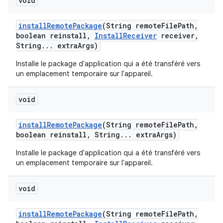
void
install
Remote
Package
(String remote
File
Path
,
boolean reinstall
,
Install
Receiver
receiver
,
String
.
.
.
extra
Args)
Installe le package d'application qui a été transféré vers
un emplacement temporaire sur l'appareil.
void
install
Remote
Package
(String remote
File
Path
,
boolean reinstall
,
String
.
.
.
extra
Args)
Installe le package d'application qui a été transféré vers
un emplacement temporaire sur l'appareil.
void
install
Remote
Package
(String remote
File
Path
,