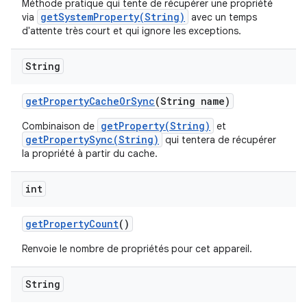
Méthode pratique qui tente de récupérer une propriété
getSystemProperty(String)
via
avec un temps
d'attente très court et qui ignore les exceptions.
String
get
Property
Cache
Or
Sync
(String name)
getProperty(String)
Combinaison de
et
getPropertySync(String)
qui tentera de récupérer
la propriété à partir du cache.
int
get
Property
Count
()
Renvoie le nombre de propriétés pour cet appareil.
String