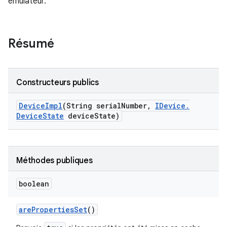
émulateur.
Résumé
Constructeurs publics
Device
Impl
(String serial
Number
,
IDevice
.
Device
State
device
State)
Méthodes publiques
boolean
are
Properties
Set
()