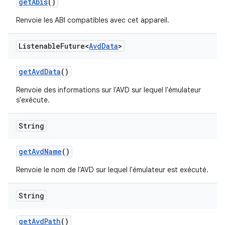
get
Abis
()
Renvoie les ABI compatibles avec cet appareil.
Listenable
Future<
Avd
Data
>
get
Avd
Data
()
Renvoie des informations sur l'AVD sur lequel l'émulateur
s'exécute.
String
get
Avd
Name
()
Renvoie le nom de l'AVD sur lequel l'émulateur est exécuté.
String
get
Avd
Path
()