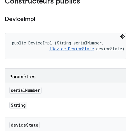
Constructeurs publics
Device
Impl
public DeviceImpl (String serialNumber, 

IDevice.DeviceState
 deviceState)
Paramètres
serial
Number
String
device
State