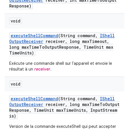
Output
Receiver
receiver
,
int max
Time
To
Output
Response)
void
execute
Shell
Command
(String command
,
IShell
Output
Receiver
receiver
,
long max
Timeout
,
long max
Time
To
Output
Response
,
Time
Unit max
Time
Units)
Exécute une commande shell sur l'appareil et envoie le
résultat à un
receiver
.
void
execute
Shell
Command
(String command
,
IShell
Output
Receiver
receiver
,
long max
Time
To
Output
Response
,
Time
Unit max
Time
Units
,
Input
Stream
is)
Version de la commande executeShell qui peut accepter