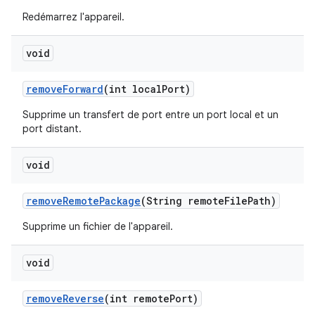
Redémarrez l'appareil.
void
remove
Forward
(int local
Port)
Supprime un transfert de port entre un port local et un
port distant.
void
remove
Remote
Package
(String remote
File
Path)
Supprime un fichier de l'appareil.
void
remove
Reverse
(int remote
Port)