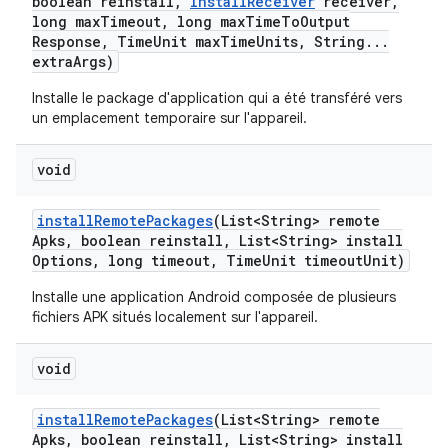
boolean reinstall
,
Install
Receiver
receiver
,
long max
Timeout
,
long max
Time
To
Output
Response
,
Time
Unit max
Time
Units
,
String
.
.
.
extra
Args)
Installe le package d'application qui a été transféré vers
un emplacement temporaire sur l'appareil.
void
install
Remote
Packages
(List<String> remote
Apks
,
boolean reinstall
,
List<String> install
Options
,
long timeout
,
Time
Unit timeout
Unit)
Installe une application Android composée de plusieurs
fichiers APK situés localement sur l'appareil.
void
install
Remote
Packages
(List<String> remote
Apks
,
boolean reinstall
,
List<String> install