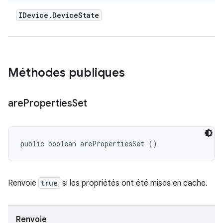
IDevice
.
Device
State
Méthodes publiques
are
Properties
Set
public boolean arePropertiesSet ()
Renvoie
true
si les propriétés ont été mises en cache.
Renvoie