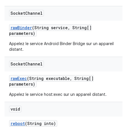
Socket
Channel
raw
Binder
(String service
,
String[]
parameters)
Appelez le service Android Binder Bridge sur un appareil
distant.
Socket
Channel
raw
Exec
(String executable
,
String[]
parameters)
Appelez le service host:exec sur un appareil distant.
void
reboot
(String into)