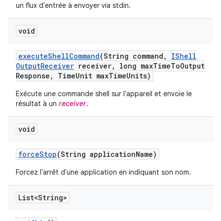
un flux d'entrée à envoyer via stdin.
void
execute
Shell
Command
(String command
,
IShell
Output
Receiver
receiver
,
long max
Time
To
Output
Response
,
Time
Unit max
Time
Units)
Exécute une commande shell sur l'appareil et envoie le
résultat à un
receiver
.
void
force
Stop
(String application
Name)
Forcez l'arrêt d'une application en indiquant son nom.
List<String>