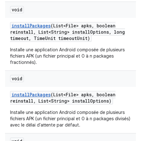
void
install
Packages
(List<File> apks
,
boolean
reinstall
,
List<String> install
Options
,
long
timeout
,
Time
Unit timeout
Unit)
Installe une application Android composée de plusieurs
fichiers APK (un fichier principal et 0 à n packages
fractionnés).
void
install
Packages
(List<File> apks
,
boolean
reinstall
,
List<String> install
Options)
Installe une application Android composée de plusieurs
fichiers APK (un fichier principal et 0 à n packages divisés)
avec le délai d'attente par défaut.