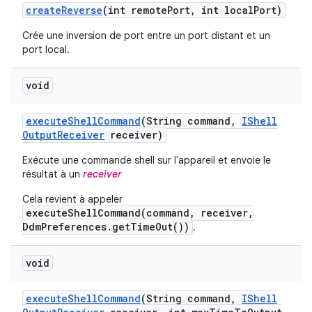
create
Reverse
(int remote
Port
,
int local
Port)
Crée une inversion de port entre un port distant et un
port local.
void
execute
Shell
Command
(String command
,
IShell
Output
Receiver
receiver)
Exécute une commande shell sur l'appareil et envoie le
résultat à un
receiver
Cela revient à appeler
executeShellCommand(command, receiver,
DdmPreferences.getTimeOut())
.
void
execute
Shell
Command
(String command
,
IShell