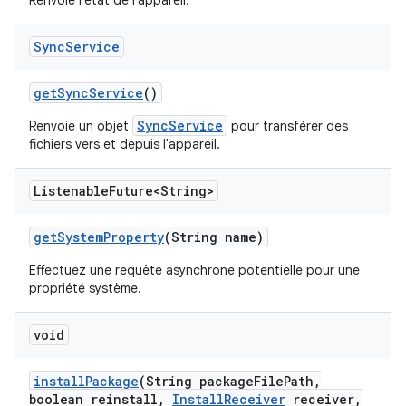
Renvoie l'état de l'appareil.
Sync
Service
get
Sync
Service
()
SyncService
Renvoie un objet
pour transférer des
fichiers vers et depuis l'appareil.
Listenable
Future<String>
get
System
Property
(String name)
Effectuez une requête asynchrone potentielle pour une
propriété système.
void
install
Package
(String package
File
Path
,
boolean reinstall
,
Install
Receiver
receiver
,