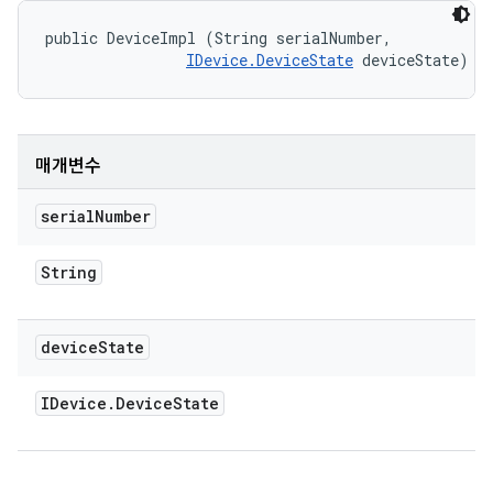
public DeviceImpl (String serialNumber, 

IDevice.DeviceState
 deviceState)
매개변수
serial
Number
String
device
State
IDevice
.
Device
State