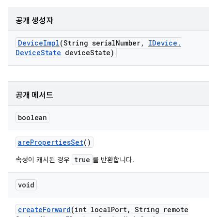
공개 생성자
Device
Impl
(String serial
Number
,
IDevice
.
Device
State
device
State)
공개 메서드
boolean
are
Properties
Set
()
true
속성이 캐시된 경우
를 반환합니다.
void
create
Forward
(int local
Port
,
String remote