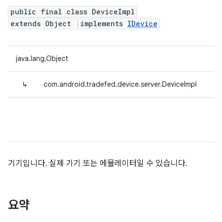
public final class DeviceImpl
extends Object
implements
IDevice
java.lang.Object
↳
com.android.tradefed.device.server.DeviceImpl
기기입니다. 실제 기기 또는 에뮬레이터일 수 있습니다.
요약