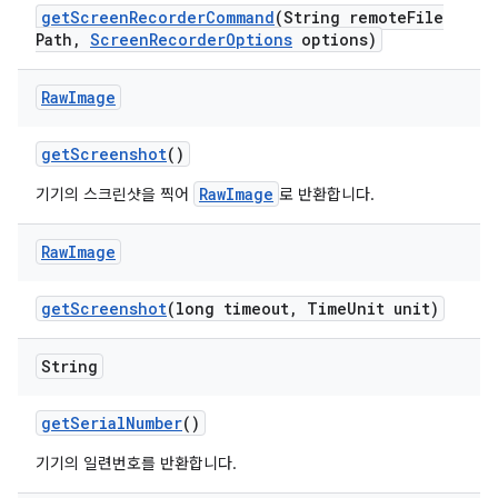
get
Screen
Recorder
Command
(String remote
File
Path
,
Screen
Recorder
Options
options)
Raw
Image
get
Screenshot
()
RawImage
기기의 스크린샷을 찍어
로 반환합니다.
Raw
Image
get
Screenshot
(long timeout
,
Time
Unit unit)
String
get
Serial
Number
()
기기의 일련번호를 반환합니다.