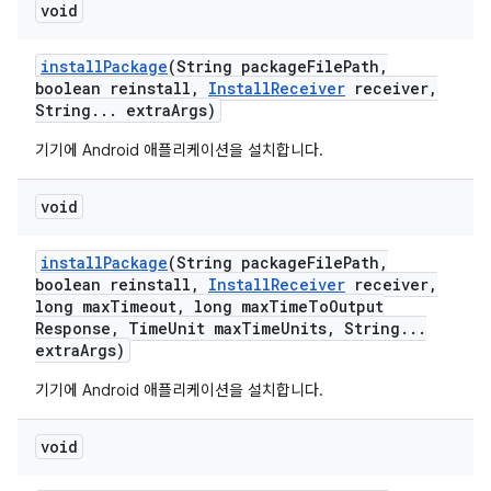
void
install
Package
(String package
File
Path
,
boolean reinstall
,
Install
Receiver
receiver
,
String
.
.
.
extra
Args)
기기에 Android 애플리케이션을 설치합니다.
void
install
Package
(String package
File
Path
,
boolean reinstall
,
Install
Receiver
receiver
,
long max
Timeout
,
long max
Time
To
Output
Response
,
Time
Unit max
Time
Units
,
String
.
.
.
extra
Args)
기기에 Android 애플리케이션을 설치합니다.
void