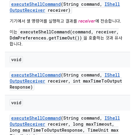
execute
Shell
Command
(String command
,
IShell
Output
Receiver
receiver)
기기에서 셸 명령어를 실행하고 결과를
receiver
에 전송합니다.
executeShellCommand(command, receiver,
이는
DdmPreferences.getTimeOut())
을 호출하는 것과 유사
합니다.
void
execute
Shell
Command
(String command
,
IShell
Output
Receiver
receiver
,
int max
Time
To
Output
Response)
void
execute
Shell
Command
(String command
,
IShell
Output
Receiver
receiver
,
long max
Timeout
,
long max
Time
To
Output
Response
,
Time
Unit max