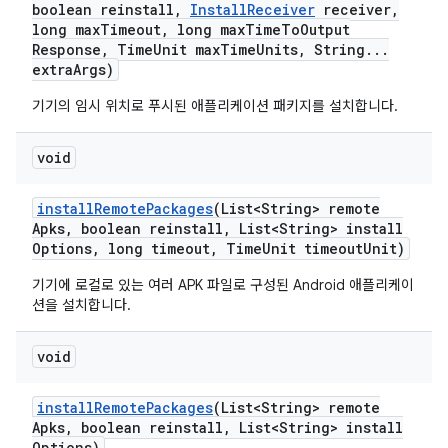
boolean reinstall
,
Install
Receiver
receiver
,
long max
Timeout
,
long max
Time
To
Output
Response
,
Time
Unit max
Time
Units
,
String
.
.
.
extra
Args)
기기의 임시 위치로 푸시된 애플리케이션 패키지를 설치합니다.
void
install
Remote
Packages
(List<String> remote
Apks
,
boolean reinstall
,
List<String> install
Options
,
long timeout
,
Time
Unit timeout
Unit)
기기에 로컬로 있는 여러 APK 파일로 구성된 Android 애플리케이
션을 설치합니다.
void
install
Remote
Packages
(List<String> remote
Apks
,
boolean reinstall
,
List<String> install
Options)