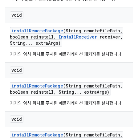
void
install
Remote
Package
(String remote
File
Path
,
boolean reinstall
,
Install
Receiver
receiver
,
String
.
.
.
extra
Args)
기기의 임시 위치로 푸시된 애플리케이션 패키지를 설치합니다.
void
install
Remote
Package
(String remote
File
Path
,
boolean reinstall
,
String
.
.
.
extra
Args)
기기의 임시 위치로 푸시된 애플리케이션 패키지를 설치합니다.
void
install
Remote
Package
(String remote
File
Path
,