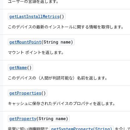
ユーザーの言語を返します。
get
Last
Install
Metrics
()
このデバイスの最新のインストールに関する情報を取得します。
get
Mount
Point
(String name)
マウント ポイントを返します。
get
Name
()
このデバイスの（人間が判読可能な）名前を返します。
get
Properties
()
キャッシュに保存されたデバイスのプロパティを返します。
get
Property
(String name)
getSystemProperty(String)
非常に短い待機時間で
を介し