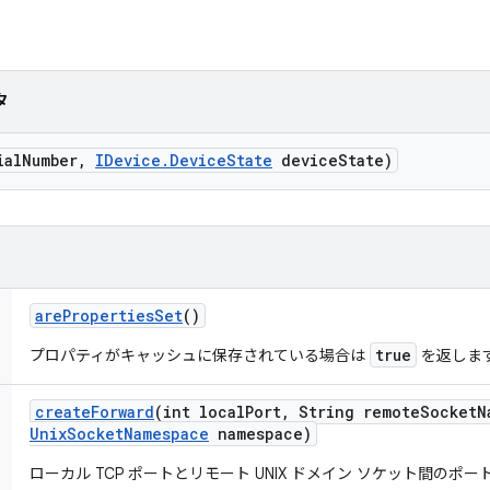
タ
ial
Number
,
IDevice
.
Device
State
device
State)
are
Properties
Set
()
true
プロパティがキャッシュに保存されている場合は
を返しま
create
Forward
(int local
Port
,
String remote
Socket
N
Unix
Socket
Namespace
namespace)
ローカル TCP ポートとリモート UNIX ドメイン ソケット間のポ