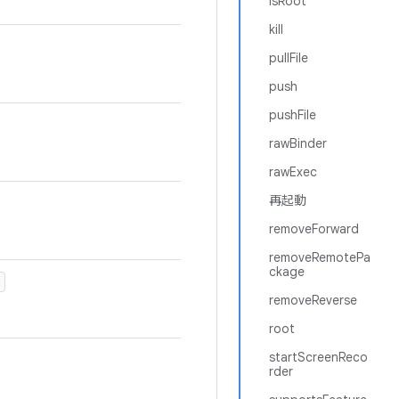
isRoot
kill
pullFile
push
pushFile
rawBinder
rawExec
再起動
removeForward
removeRemotePa
ckage
)
removeReverse
root
startScreenReco
rder