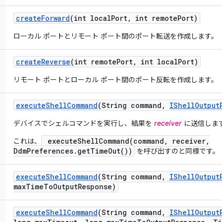
create
Forward
(int local
Port
,
int remote
Port)
ローカル ポートとリモート ポート間のポート転送を作成します。
create
Reverse
(int remote
Port
,
int local
Port)
リモート ポートとローカル ポート間のポート反転を作成します。
execute
Shell
Command
(String command
,
IShell
Output
デバイスでシェルコマンドを実行し、結果を
receiver
に送信しま
executeShellCommand(command, receiver,
これは、
DdmPreferences.getTimeOut())
を呼び出すのと同様です。
execute
Shell
Command
(String command
,
IShell
Output
max
Time
To
Output
Response)
execute
Shell
Command
(String command
,
IShell
Output