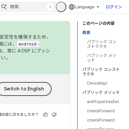
/
ログイン
このページの内容
概要
の安定性を確保するため、
パブリック コン
投稿には、
android-
ストラクタ
、常に AOSP にプッシ
パブリック メソ
さい。
ッド
パブリック コンスト
ラクタ
DeviceImpl
パブリック メソッド
arePropertiesSet
createForward
報は役に立ちましたか？
createForward