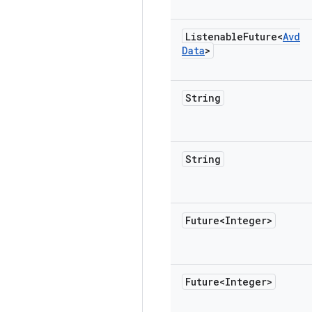
Listenable
Future<
Avd
Data
>
String
String
Future<Integer>
Future<Integer>