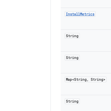
Install
Metrics
String
String
Map<String
,
String>
String