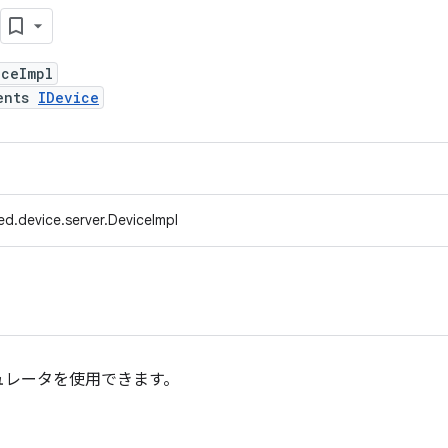
iceImpl
ents
IDevice
d.device.server.DeviceImpl
ュレータを使用できます。