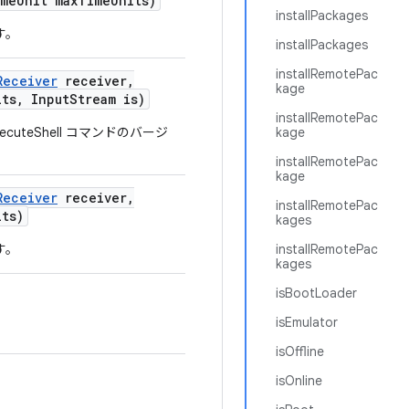
me
Unit max
Time
Units)
installPackages
す。
installPackages
installRemotePac
Receiver
receiver
,
kage
its
,
Input
Stream is)
installRemotePac
uteShell コマンドのバージ
kage
installRemotePac
kage
Receiver
receiver
,
installRemotePac
its)
kages
す。
installRemotePac
kages
isBootLoader
isEmulator
isOffline
isOnline