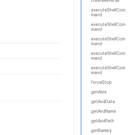
createReverse
executeShellCom
mand
executeShellCom
mand
executeShellCom
mand
executeShellCom
mand
executeShellCom
mand
forceStop
getAbis
getAvdData
getAvdName
getAvdPath
getBattery