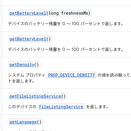
get
Battery
Level
(long freshness
Ms)
デバイスのバッテリー残量を 0 ～ 100 パーセントで返します。
get
Battery
Level
()
デバイスのバッテリー残量を 0 ～ 100 パーセントで返します。
get
Density
()
PROP_DEVICE_DENSITY
システム プロパティ
の値を読み取って
トを返します。
get
File
Listing
Service
()
FileListingService
このデバイスの
を返します。
get
Language
()