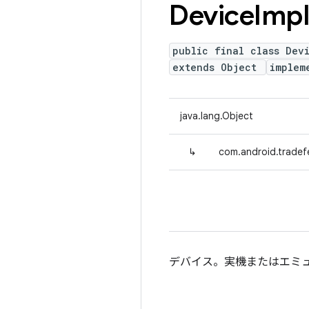
Device
Impl
public final class Dev
extends Object
implem
java.lang.Object
↳
com.android.tradefe
デバイス。実機またはエミ