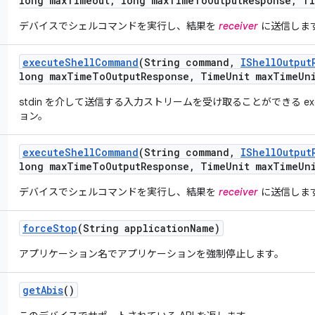
long max
Timeout
,
long max
Time
To
Output
Response
,
Ti
デバイスでシェルコマンドを実行し、結果を
receiver
に送信しま
execute
Shell
Command
(String command
,
IShell
Output
long max
Time
To
Output
Response
,
Time
Unit max
Time
Un
stdin を介して送信する入力ストリームを受け取ることができる exec
ョン。
execute
Shell
Command
(String command
,
IShell
Output
long max
Time
To
Output
Response
,
Time
Unit max
Time
Un
デバイスでシェルコマンドを実行し、結果を
receiver
に送信しま
force
Stop
(String application
Name)
アプリケーション名でアプリケーションを強制停止します。
get
Abis
()