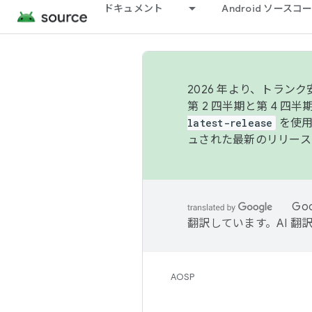
ドキュメント
Android ソース
2026 年より、トラ
第 2 四半期と第 4 四
latest-release
を使用
ュされた最新のリリース
Go
翻訳しています。AI 
AOSP