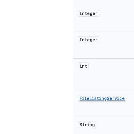
Integer
Integer
int
File
Listing
Service
String