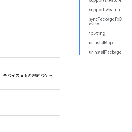
supportsFeature
supportsFeature
syncPackageToD
evice
toString
uninstallApp
uninstallPackage
、デバイス画面の密度バケッ