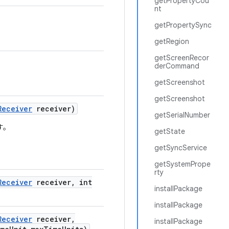
getPropertyCou
nt
getPropertySync
getRegion
getScreenRecor
derCommand
getScreenshot
getScreenshot
Receiver
receiver)
getSerialNumber
す。
getState
getSyncService
getSystemPrope
rty
Receiver
receiver
,
int
installPackage
installPackage
Receiver
receiver
,
installPackage