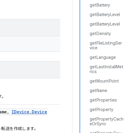
getBattery
getBatteryLevel
getBatteryLevel
getDensity
getFileListingSer
vice
getLanguage
getLastInstallMet
rics
getMountPoint
getName
す。
getProperties
getProperty
ame
,
IDevice
.
Device
getPropertyCach
eOrSync
ート転送を作成します。