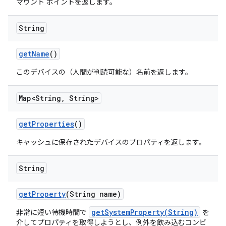
マウント ポイントを返します。
String
get
Name
()
このデバイスの（人間が判読可能な）名前を返します。
Map<String
,
String>
get
Properties
()
キャッシュに保存されたデバイスのプロパティを返します。
String
get
Property
(String name)
getSystemProperty(String)
非常に短い待機時間で
を
介してプロパティを取得しようとし、例外を飲み込むコンビ