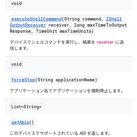
void
execute
Shell
Command
(String command
,
IShell
Output
Receiver
receiver
,
long max
Time
To
Output
Response
,
Time
Unit max
Time
Units)
デバイスでシェルコマンドを実行し、結果を
receiver
に送
信します。
void
force
Stop
(String application
Name)
アプリケーション名でアプリケーションを強制停止します。
List<String>
get
Abis
()
このデバイスでサポートされている ABI を返します。