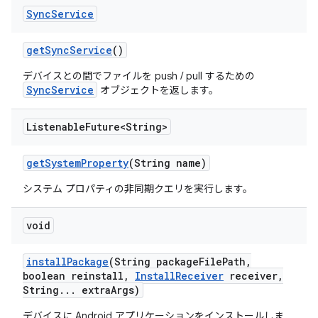
Sync
Service
get
Sync
Service
()
デバイスとの間でファイルを push / pull するための
SyncService
オブジェクトを返します。
Listenable
Future<String>
get
System
Property
(String name)
システム プロパティの非同期クエリを実行します。
void
install
Package
(String package
File
Path
,
boolean reinstall
,
Install
Receiver
receiver
,
String
.
.
.
extra
Args)
デバイスに Android アプリケーションをインストールしま