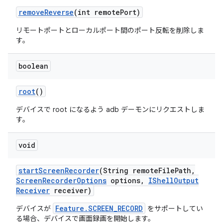
remove
Reverse
(int remote
Port)
リモートポートとローカルポート間のポート反転を削除しま
す。
boolean
root
()
デバイスで root になるよう adb デーモンにリクエストしま
す。
void
start
Screen
Recorder
(String remote
File
Path
,
Screen
Recorder
Options
options
,
IShell
Output
Receiver
receiver)
Feature.SCREEN_RECORD
デバイスが
をサポートしてい
る場合、デバイスで画面録画を開始します。