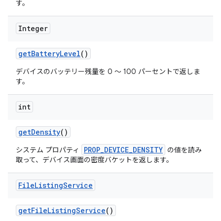
す。
Integer
get
Battery
Level
()
デバイスのバッテリー残量を 0 ～ 100 パーセントで返しま
す。
int
get
Density
()
PROP_DEVICE_DENSITY
システム プロパティ
の値を読み
取って、デバイス画面の密度バケットを返します。
File
Listing
Service
get
File
Listing
Service
()