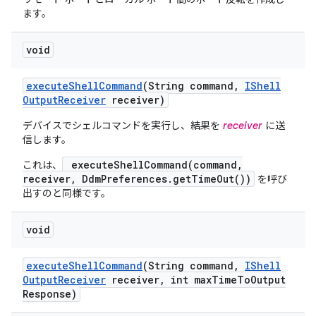
ます。
void
execute
Shell
Command
(String command
,
IShell
Output
Receiver
receiver)
デバイスでシェルコマンドを実行し、結果を
receiver
に送
信します。
executeShellCommand(command,
これは、
receiver, DdmPreferences.getTimeOut())
を呼び
出すのと同様です。
void
execute
Shell
Command
(String command
,
IShell
Output
Receiver
receiver
,
int max
Time
To
Output
Response)