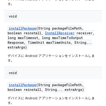
す。
void
install
Package
(String package
File
Path
,
boolean reinstall
,
Install
Receiver
receiver
,
long max
Timeout
,
long max
Time
To
Output
Response
,
Time
Unit max
Time
Units
,
String
.
.
.
extra
Args)
デバイスに Android アプリケーションをインストールしま
す。
void
install
Package
(String package
File
Path
,
boolean reinstall
,
String
.
.
.
extra
Args)
デバイスに Android アプリケーションをインストールしま
す。