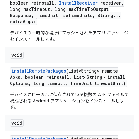
boolean reinstall
,
Install
Receiver
receiver
,
long max
Timeout
,
long max
Time
To
Output
Response
,
Time
Unit max
Time
Units
,
String
.
.
.
extra
Args)
デバイスの一時的な場所にプッシュされたアプリ パッケージ
をインストールします。
void
install
Remote
Packages
(List<String> remote
Apks
,
boolean reinstall
,
List<String> install
Options
,
long timeout
,
Time
Unit timeout
Unit)
デバイスにローカルに保存されている複数の APK ファイルで
構成される Android アプリケーションをインストールしま
す。
void
install
Remote
Packages
(List<String> remote