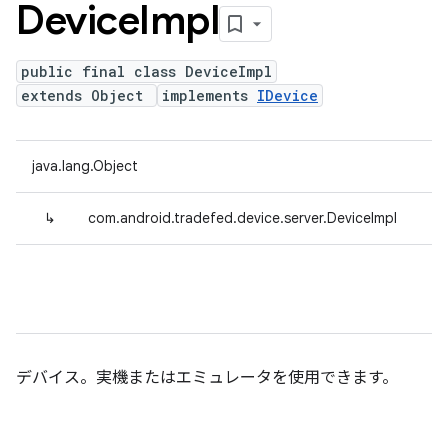
Device
Impl
public final class DeviceImpl
extends Object
implements
IDevice
java.lang.Object
↳
com.android.tradefed.device.server.DeviceImpl
デバイス。実機またはエミュレータを使用できます。