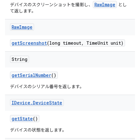
RawImage
デバイスのスクリーンショットを撮影し、
とし
て返します。
Raw
Image
get
Screenshot
(long timeout
,
Time
Unit unit)
String
get
Serial
Number
()
デバイスのシリアル番号を返します。
IDevice
.
Device
State
get
State
()
デバイスの状態を返します。