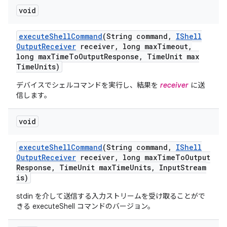
void
execute
Shell
Command
(String command
,
IShell
Output
Receiver
receiver
,
long max
Timeout
,
long max
Time
To
Output
Response
,
Time
Unit max
Time
Units)
デバイスでシェルコマンドを実行し、結果を
receiver
に送
信します。
void
execute
Shell
Command
(String command
,
IShell
Output
Receiver
receiver
,
long max
Time
To
Output
Response
,
Time
Unit max
Time
Units
,
Input
Stream
is)
stdin を介して送信する入力ストリームを受け取ることがで
きる executeShell コマンドのバージョン。