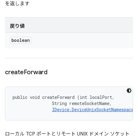
を返します
戻り値
boolean
create
Forward
public void createForward (int localPort, 

                String remoteSocketName, 

IDevice.DeviceUnixSocketNamespace
 
ローカル TCP ポートとリモート UNIX ドメイン ソケット