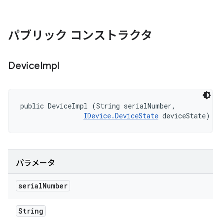
パブリック コンストラクタ
Device
Impl
public DeviceImpl (String serialNumber, 

IDevice.DeviceState
 deviceState)
パラメータ
serial
Number
String