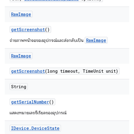
Raw
Image
get
Screenshot
()
RawImage
ถ่ายภาพหน้าจอของอุปกรณ์และส่งกลับเป็น
Raw
Image
get
Screenshot
(long timeout
,
Time
Unit unit)
String
get
Serial
Number
()
แสดงหมายเลขซีเรียลของอุปกรณ์
IDevice
.
Device
State