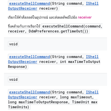
execute
Shell
Command
(String command
,
IShell
Output
Receiver
receiver)
เรียกใช้คำสั่งเชลล์ในอุปกรณ์ และส่งผลลัพธ์ไปยัง
receiver
executeShellCommand(command,
ซึ่งคล้ายกับการเรียกใช้
receiver, DdmPreferences.getTimeOut())
void
execute
Shell
Command
(String command
,
IShell
Output
Receiver
receiver
,
int max
Time
To
Output
Response)
void
execute
Shell
Command
(String command
,
IShell
Output
Receiver
receiver
,
long max
Timeout
,
long max
Time
To
Output
Response
,
Time
Unit max
Time
Units)