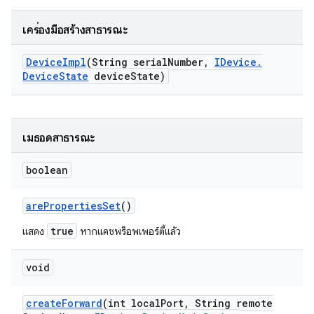
เครื่องมือสร้างสาธารณะ
Device
Impl
(String serial
Number
,
IDevice
.
Device
State
device
State)
เมธอดสาธารณะ
boolean
are
Properties
Set
()
true
แสดง
หากแคชพร็อพเพอร์ตี้แล้ว
void
create
Forward
(int local
Port
,
String remote