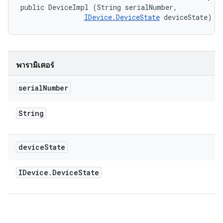
public DeviceImpl (String serialNumber, 

IDevice.DeviceState
 deviceState)
พารามิเตอร์
serial
Number
String
device
State
IDevice
.
Device
State