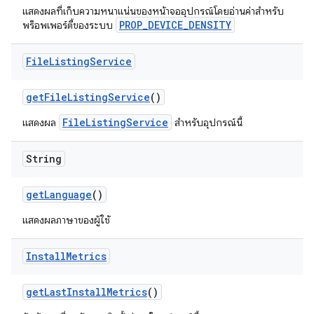
แสดงผลที่เก็บความหนาแน่นของหน้าจออุปกรณ์โดยอ่านค่าสำหรับ
PROP_DEVICE_DENSITY
พร็อพเพอร์ตี้ของระบบ
File
Listing
Service
get
File
Listing
Service
()
FileListingService
แสดงผล
สำหรับอุปกรณ์นี้
String
get
Language
()
แสดงผลภาษาของผู้ใช้
Install
Metrics
get
Last
Install
Metrics
()