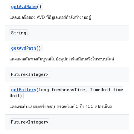
get
Avd
Name
()
แสดงผลชื่อของ AVD ที่อีมูเลเตอร์กำลังทำงานอยู่
String
get
Avd
Path
()
แสดงผลเส้นทางสัมบูรณ์ไปยังอุปกรณ์เสมือนจริงในระบบไฟล์
Future<Integer>
get
Battery
(long freshness
Time
,
Time
Unit time
Unit)
แสดงระดับแบตเตอรี่ของอุปกรณ์ตั้งแต่ 0 ถึง 100 เปอร์เซ็นต์
Future<Integer>