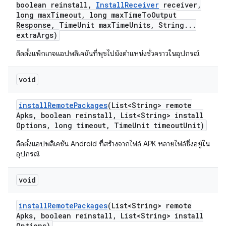
boolean reinstall
,
Install
Receiver
receiver
,
long max
Timeout
,
long max
Time
To
Output
Response
,
Time
Unit max
Time
Units
,
String
.
.
.
extra
Args)
ติดตั้งแพ็กเกจแอปพลิเคชันที่พุชไปยังตำแหน่งชั่วคราวในอุปกรณ์
void
install
Remote
Packages
(List<String> remote
Apks
,
boolean reinstall
,
List<String> install
Options
,
long timeout
,
Time
Unit timeout
Unit)
ติดตั้งแอปพลิเคชัน Android ที่สร้างจากไฟล์ APK หลายไฟล์ซึ่งอยู่ใน
อุปกรณ์
void
install
Remote
Packages
(List<String> remote
Apks
,
boolean reinstall
,
List<String> install
Options)