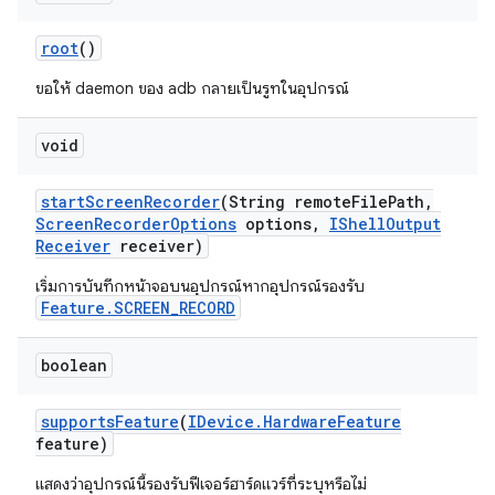
root
()
ขอให้ daemon ของ adb กลายเป็นรูทในอุปกรณ์
void
start
Screen
Recorder
(String remote
File
Path
,
Screen
Recorder
Options
options
,
IShell
Output
Receiver
receiver)
เริ่มการบันทึกหน้าจอบนอุปกรณ์หากอุปกรณ์รองรับ
Feature.SCREEN_RECORD
boolean
supports
Feature
(
IDevice
.
Hardware
Feature
feature)
แสดงว่าอุปกรณ์นี้รองรับฟีเจอร์ฮาร์ดแวร์ที่ระบุหรือไม่