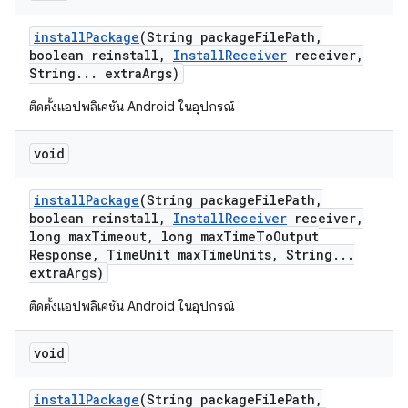
install
Package
(String package
File
Path
,
boolean reinstall
,
Install
Receiver
receiver
,
String
.
.
.
extra
Args)
ติดตั้งแอปพลิเคชัน Android ในอุปกรณ์
void
install
Package
(String package
File
Path
,
boolean reinstall
,
Install
Receiver
receiver
,
long max
Timeout
,
long max
Time
To
Output
Response
,
Time
Unit max
Time
Units
,
String
.
.
.
extra
Args)
ติดตั้งแอปพลิเคชัน Android ในอุปกรณ์
void
install
Package
(String package
File
Path
,