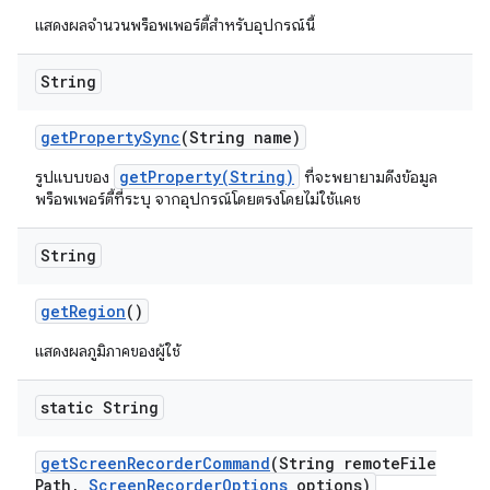
แสดงผลจํานวนพร็อพเพอร์ตี้สําหรับอุปกรณ์นี้
String
get
Property
Sync
(String name)
getProperty(String)
รูปแบบของ
ที่จะพยายามดึงข้อมูล
พร็อพเพอร์ตี้ที่ระบุ จากอุปกรณ์โดยตรงโดยไม่ใช้แคช
String
get
Region
()
แสดงผลภูมิภาคของผู้ใช้
static String
get
Screen
Recorder
Command
(String remote
File
Path
,
Screen
Recorder
Options
options)