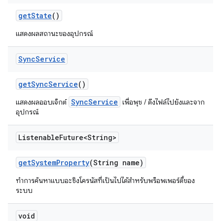
get
State
()
แสดงผลสถานะของอุปกรณ์
Sync
Service
get
Sync
Service
()
SyncService
แสดงผลออบเจ็กต์
เพื่อพุช / ดึงไฟล์ไปยังและจาก
อุปกรณ์
Listenable
Future<String>
get
System
Property
(String name)
ทำการค้นหาแบบอะซิงโครนัสที่เป็นไปได้สำหรับพร็อพเพอร์ตี้ของ
ระบบ
void