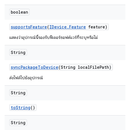
boolean
supports
Feature
(
IDevice
.
Feature
feature)
แสดงว่าอุปกรณ์นี้รองรับฟีเจอร์ซอฟต์แวร์ที่ระบุหรือไม่
String
sync
Package
To
Device
(String local
File
Path)
ส่งไฟล์ไปยังอุปกรณ์
String
to
String
()
String