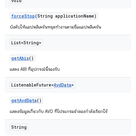
void
force
Stop
(String application
Name)
บังคับให้แอปพลิเคชันหยุดทำงานตามชื่อแอปพลิเคชัน
List<String>
get
Abis
()
แสดง ABI ที่อุปกรณ์นี้รองรับ
Listenable
Future<
Avd
Data
>
get
Avd
Data
()
แสดงข้อมูลเกี่ยวกับ AVD ที่โปรแกรมจำลองกำลังเรียกใช้
String