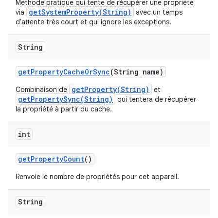
Méthode pratique qui tente de récupérer une propriété
getSystemProperty(String)
via
avec un temps
d'attente très court et qui ignore les exceptions.
String
get
Property
Cache
Or
Sync
(String name)
getProperty(String)
Combinaison de
et
getPropertySync(String)
qui tentera de récupérer
la propriété à partir du cache.
int
get
Property
Count
()
Renvoie le nombre de propriétés pour cet appareil.
String