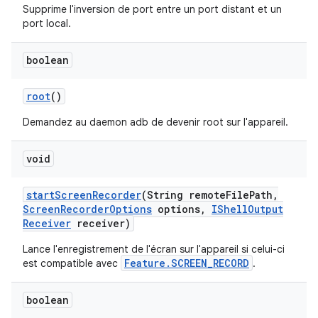
Supprime l'inversion de port entre un port distant et un
port local.
boolean
root
()
Demandez au daemon adb de devenir root sur l'appareil.
void
start
Screen
Recorder
(String remote
File
Path
,
Screen
Recorder
Options
options
,
IShell
Output
Receiver
receiver)
Lance l'enregistrement de l'écran sur l'appareil si celui-ci
Feature.SCREEN_RECORD
est compatible avec
.
boolean