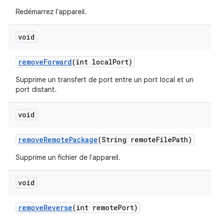
Redémarrez l'appareil.
void
remove
Forward
(int local
Port)
Supprime un transfert de port entre un port local et un
port distant.
void
remove
Remote
Package
(String remote
File
Path)
Supprime un fichier de l'appareil.
void
remove
Reverse
(int remote
Port)