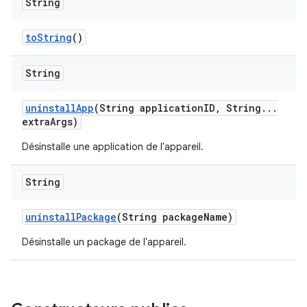
String
to
String
()
String
uninstall
App
(String application
ID
,
String
.
.
.
extra
Args)
Désinstalle une application de l'appareil.
String
uninstall
Package
(String package
Name)
Désinstalle un package de l'appareil.