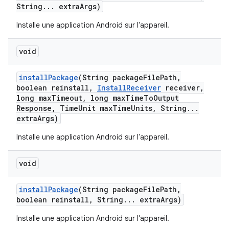
String
.
.
.
extra
Args)
Installe une application Android sur l'appareil.
void
install
Package
(String package
File
Path
,
boolean reinstall
,
Install
Receiver
receiver
,
long max
Timeout
,
long max
Time
To
Output
Response
,
Time
Unit max
Time
Units
,
String
.
.
.
extra
Args)
Installe une application Android sur l'appareil.
void
install
Package
(String package
File
Path
,
boolean reinstall
,
String
.
.
.
extra
Args)
Installe une application Android sur l'appareil.