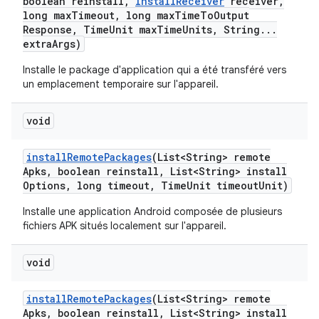
boolean reinstall
,
Install
Receiver
receiver
,
long max
Timeout
,
long max
Time
To
Output
Response
,
Time
Unit max
Time
Units
,
String
.
.
.
extra
Args)
Installe le package d'application qui a été transféré vers
un emplacement temporaire sur l'appareil.
void
install
Remote
Packages
(List<String> remote
Apks
,
boolean reinstall
,
List<String> install
Options
,
long timeout
,
Time
Unit timeout
Unit)
Installe une application Android composée de plusieurs
fichiers APK situés localement sur l'appareil.
void
install
Remote
Packages
(List<String> remote
Apks
,
boolean reinstall
,
List<String> install