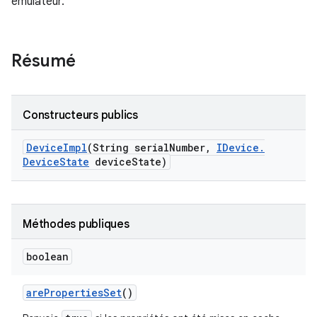
émulateur.
Résumé
Constructeurs publics
Device
Impl
(String serial
Number
,
IDevice
.
Device
State
device
State)
Méthodes publiques
boolean
are
Properties
Set
()