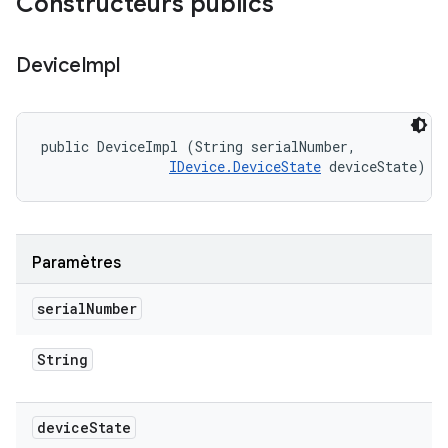
Constructeurs publics
Device
Impl
public DeviceImpl (String serialNumber, 

IDevice.DeviceState
 deviceState)
Paramètres
serial
Number
String
device
State