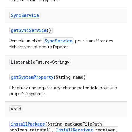
Renvoie l'état de l'appareil.
Sync
Service
get
Sync
Service
()
SyncService
Renvoie un objet
pour transférer des
fichiers vers et depuis l'appareil.
Listenable
Future<String>
get
System
Property
(String name)
Effectuez une requête asynchrone potentielle pour une
propriété système.
void
install
Package
(String package
File
Path
,
boolean reinstall
,
Install
Receiver
receiver
,