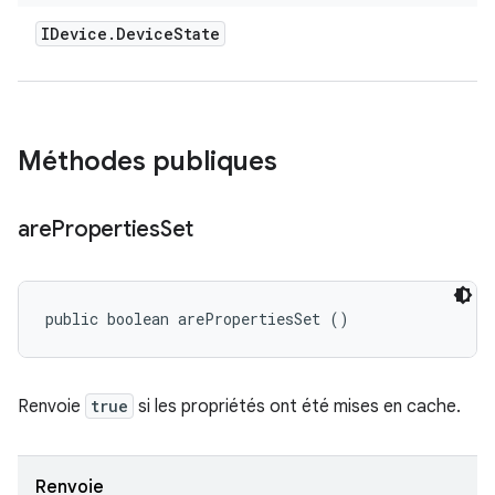
IDevice
.
Device
State
Méthodes publiques
are
Properties
Set
public boolean arePropertiesSet ()
Renvoie
true
si les propriétés ont été mises en cache.
Renvoie