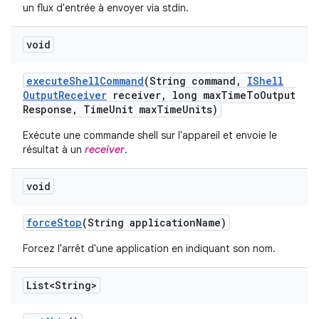
un flux d'entrée à envoyer via stdin.
void
execute
Shell
Command
(String command
,
IShell
Output
Receiver
receiver
,
long max
Time
To
Output
Response
,
Time
Unit max
Time
Units)
Exécute une commande shell sur l'appareil et envoie le
résultat à un
receiver
.
void
force
Stop
(String application
Name)
Forcez l'arrêt d'une application en indiquant son nom.
List<String>