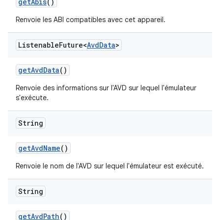
get
Abis
()
Renvoie les ABI compatibles avec cet appareil.
Listenable
Future<
Avd
Data
>
get
Avd
Data
()
Renvoie des informations sur l'AVD sur lequel l'émulateur
s'exécute.
String
get
Avd
Name
()
Renvoie le nom de l'AVD sur lequel l'émulateur est exécuté.
String
get
Avd
Path
()