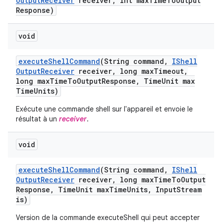
Output
Receiver
receiver
,
int max
Time
To
Output
Response)
void
execute
Shell
Command
(String command
,
IShell
Output
Receiver
receiver
,
long max
Timeout
,
long max
Time
To
Output
Response
,
Time
Unit max
Time
Units)
Exécute une commande shell sur l'appareil et envoie le
résultat à un
receiver
.
void
execute
Shell
Command
(String command
,
IShell
Output
Receiver
receiver
,
long max
Time
To
Output
Response
,
Time
Unit max
Time
Units
,
Input
Stream
is)
Version de la commande executeShell qui peut accepter