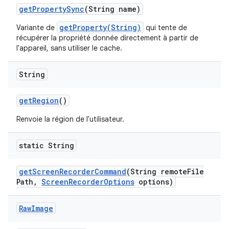
get
Property
Sync
(String name)
getProperty(String)
Variante de
qui tente de
récupérer la propriété donnée directement à partir de
l'appareil, sans utiliser le cache.
String
get
Region
()
Renvoie la région de l'utilisateur.
static String
get
Screen
Recorder
Command
(String remote
File
Path
,
Screen
Recorder
Options
options)
Raw
Image