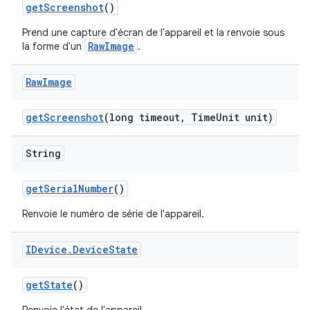
get
Screenshot
()
Prend une capture d'écran de l'appareil et la renvoie sous
RawImage
la forme d'un
.
Raw
Image
get
Screenshot
(long timeout
,
Time
Unit unit)
String
get
Serial
Number
()
Renvoie le numéro de série de l'appareil.
IDevice
.
Device
State
get
State
()