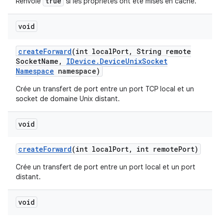
true
Renvoie
si les propriétés ont été mises en cache.
void
create
Forward
(int local
Port
,
String remote
Socket
Name
,
IDevice
.
Device
Unix
Socket
Namespace
namespace)
Crée un transfert de port entre un port TCP local et un
socket de domaine Unix distant.
void
create
Forward
(int local
Port
,
int remote
Port)
Crée un transfert de port entre un port local et un port
distant.
void