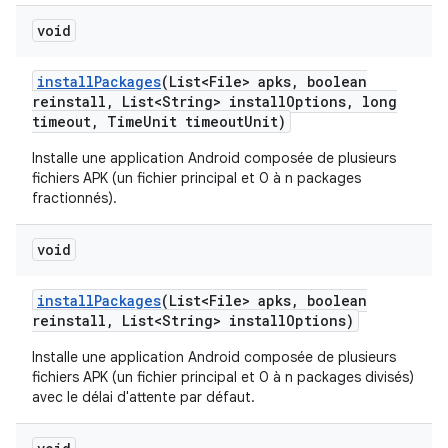
void
install
Packages
(List<File> apks
,
boolean
reinstall
,
List<String> install
Options
,
long
timeout
,
Time
Unit timeout
Unit)
Installe une application Android composée de plusieurs
fichiers APK (un fichier principal et 0 à n packages
fractionnés).
void
install
Packages
(List<File> apks
,
boolean
reinstall
,
List<String> install
Options)
Installe une application Android composée de plusieurs
fichiers APK (un fichier principal et 0 à n packages divisés)
avec le délai d'attente par défaut.