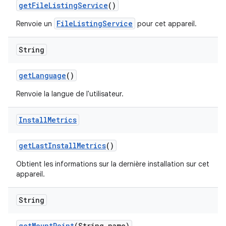
get
File
Listing
Service
()
FileListingService
Renvoie un
pour cet appareil.
String
get
Language
()
Renvoie la langue de l'utilisateur.
Install
Metrics
get
Last
Install
Metrics
()
Obtient les informations sur la dernière installation sur cet
appareil.
String
get
Mount
Point
(String name)