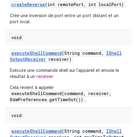
create
Reverse
(int remote
Port
,
int local
Port)
Crée une inversion de port entre un port distant et un
port local.
void
execute
Shell
Command
(String command
,
IShell
Output
Receiver
receiver)
Exécute une commande shell sur l'appareil et envoie le
résultat à un
receiver
Cela revient à appeler
executeShellCommand(command, receiver,
DdmPreferences.getTimeOut())
.
void
execute
Shell
Command
(String command
,
IShell