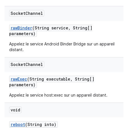
Socket
Channel
raw
Binder
(String service
,
String[]
parameters)
Appelez le service Android Binder Bridge sur un appareil
distant.
Socket
Channel
raw
Exec
(String executable
,
String[]
parameters)
Appelez le service host:exec sur un appareil distant.
void
reboot
(String into)