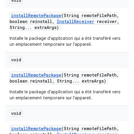
void
install
Remote
Package
(String remote
File
Path
,
boolean reinstall
,
Install
Receiver
receiver
,
String
.
.
.
extra
Args)
Installe le package d'application qui a été transféré vers
un emplacement temporaire sur l'appareil.
void
install
Remote
Package
(String remote
File
Path
,
boolean reinstall
,
String
.
.
.
extra
Args)
Installe le package d'application qui a été transféré vers
un emplacement temporaire sur l'appareil.
void
install
Remote
Package
(String remote
File
Path
,