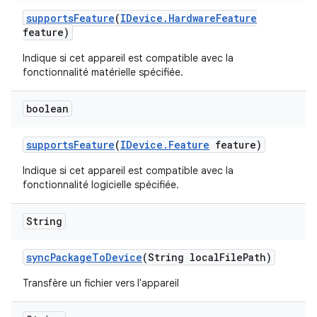
supports
Feature
(
IDevice
.
Hardware
Feature
feature)
Indique si cet appareil est compatible avec la
fonctionnalité matérielle spécifiée.
boolean
supports
Feature
(
IDevice
.
Feature
feature)
Indique si cet appareil est compatible avec la
fonctionnalité logicielle spécifiée.
String
sync
Package
To
Device
(String local
File
Path)
Transfère un fichier vers l'appareil