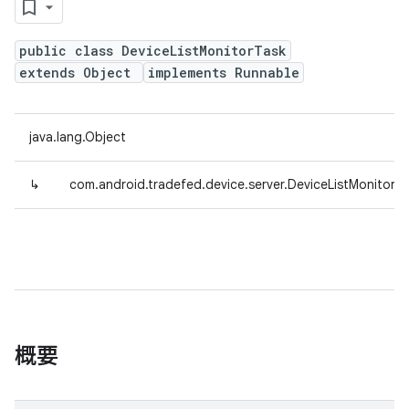
public class DeviceListMonitorTask
extends Object
implements Runnable
java.lang.Object
↳
com.android.tradefed.device.server.DeviceListMonitorT
概要