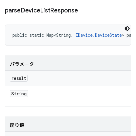
parse
Device
List
Response
public static Map<String, 
IDevice.DeviceState
> par
パラメータ
result
String
戻り値