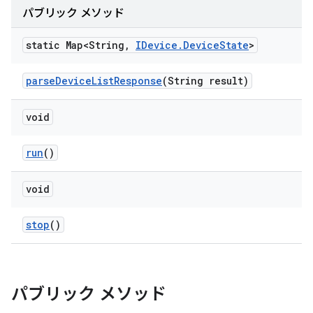
パブリック メソッド
static Map<String
,
IDevice
.
Device
State
>
parse
Device
List
Response
(String result)
void
run
()
void
stop
()
パブリック メソッド