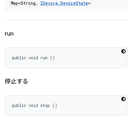
Map<String
,
IDevice
.
Device
State
>
run
public void run ()
停止する
public void stop ()