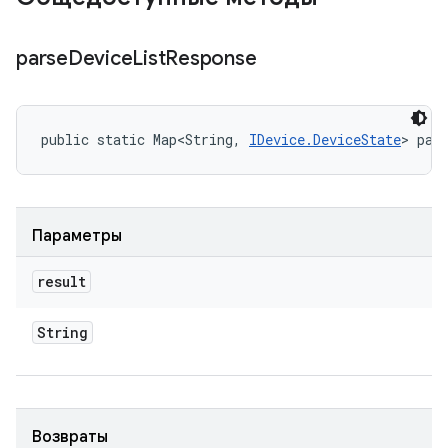
parse
Device
List
Response
public static Map<String, 
IDevice.DeviceState
> par
Параметры
result
String
Возвраты