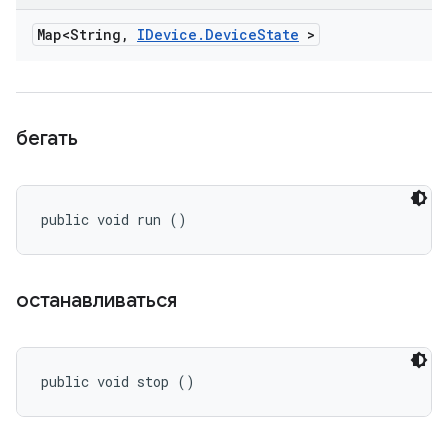
Map<String
,
IDevice
.
Device
State
>
бегать
public void run ()
останавливаться
public void stop ()