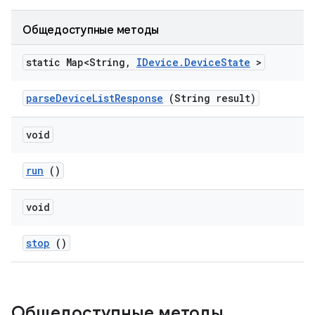
Общедоступные методы
static Map<String
,
IDevice
.
Device
State
>
parse
Device
List
Response
(String result)
void
run
()
void
stop
()
Общедоступные методы