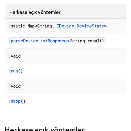
Herkese açık yöntemler
static Map<String
,
IDevice
.
Device
State
>
parse
Device
List
Response
(String result)
void
run
()
void
stop
()
Herkese açık yöntemler