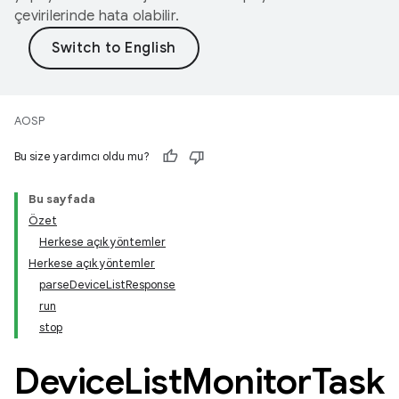
çevirilerinde hata olabilir.
AOSP
Bu size yardımcı oldu mu?
Bu sayfada
Özet
Herkese açık yöntemler
Herkese açık yöntemler
parseDeviceListResponse
run
stop
Device
List
Monitor
Task