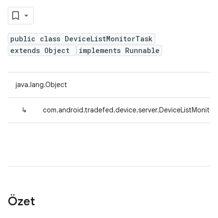
public class DeviceListMonitorTask
extends Object
implements Runnable
java.lang.Object
↳
com.android.tradefed.device.server.DeviceListMonitor
Özet