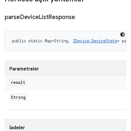
parse
Device
List
Response
public static Map<String, 
IDevice.DeviceState
> par
Parametreler
result
String
İadeler