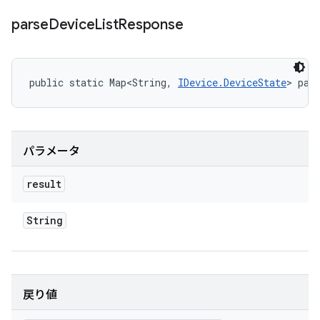
parse
Device
List
Response
public static Map<String, 
IDevice.DeviceState
> par
パラメータ
result
String
戻り値