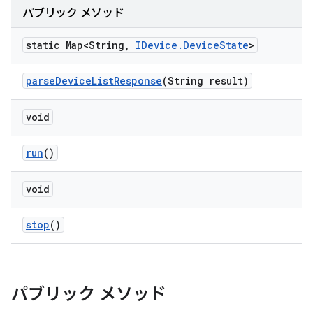
パブリック メソッド
static Map<String
,
IDevice
.
Device
State
>
parse
Device
List
Response
(String result)
void
run
()
void
stop
()
パブリック メソッド