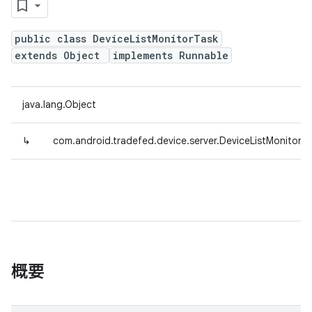
public class DeviceListMonitorTask
extends Object
implements Runnable
java.lang.Object
↳
com.android.tradefed.device.server.DeviceListMonitorT
概要