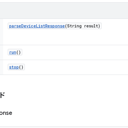
parse
Device
List
Response
(String result)
run
()
stop
()
ド
onse