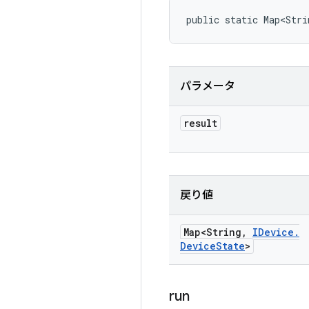
public static Map<Stri
パラメータ
result
戻り値
Map<String
,
IDevice
.
Device
State
>
run