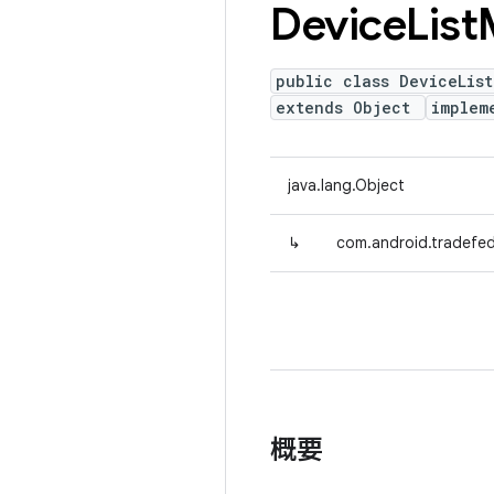
Device
List
public class DeviceLis
extends Object
implem
java.lang.Object
↳
com.android.tradefed
概要