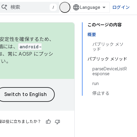
/
ログイン
このページの内容
概要
の安定性を確保するため、
パブリック メソ
投稿には、
android-
ッド
、常に AOSP にプッシ
パブリック メソッド
さい。
parseDeviceListR
esponse
run
停止する
報は役に立ちましたか？