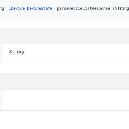
ng, 
IDevice.DeviceState
> parseDeviceListResponse (Strin
String