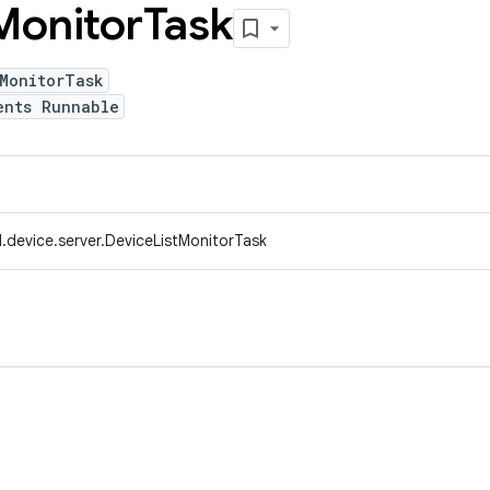
Monitor
Task
tMonitorTask
ents Runnable
.device.server.DeviceListMonitorTask