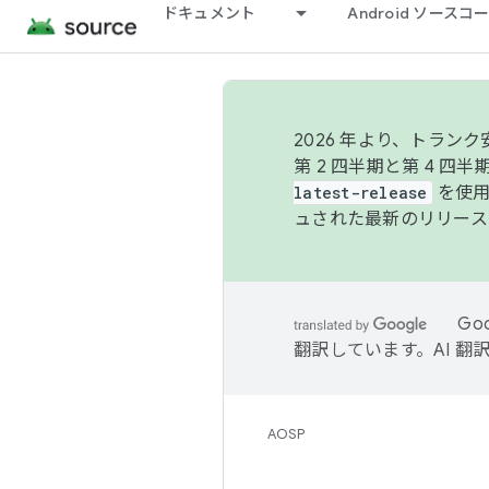
ドキュメント
Android ソース
2026 年より、トラ
第 2 四半期と第 4 四
latest-release
を使用
ュされた最新のリリース
Go
翻訳しています。AI 
AOSP