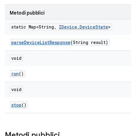
Metodi pubblici
static Map<String
,
IDevice
.
Device
State
>
parse
Device
List
Response
(String result)
void
run
()
void
stop
()
Metodi pubblici