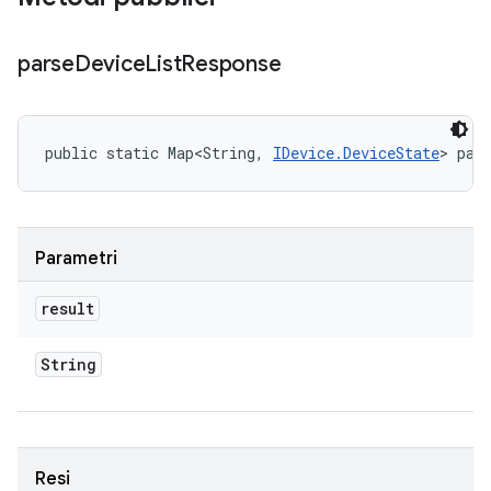
parse
Device
List
Response
public static Map<String, 
IDevice.DeviceState
> par
Parametri
result
String
Resi