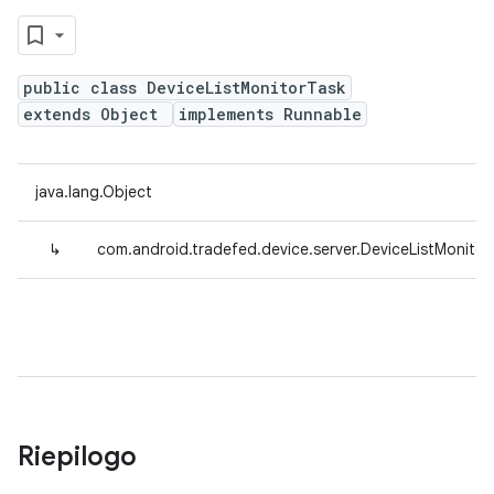
public class DeviceListMonitorTask
extends Object
implements Runnable
java.lang.Object
↳
com.android.tradefed.device.server.DeviceListMonitor
Riepilogo