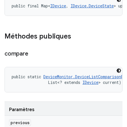
public final Map<
IDevice
, 
IDevice.DeviceState
> upd
Méthodes publiques
compare
public static 
DeviceMonitor.DeviceListComparisonRe
                List<? extends 
IDevice
> current)
Paramètres
previous