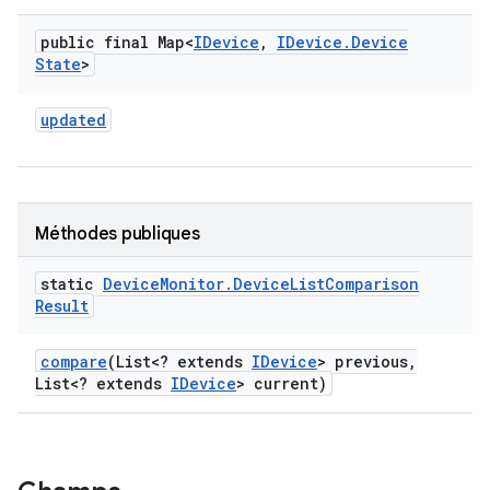
public final Map<
IDevice
,
IDevice
.
Device
State
>
updated
Méthodes publiques
static
Device
Monitor
.
Device
List
Comparison
Result
compare
(List<? extends
IDevice
> previous
,
List<? extends
IDevice
> current)