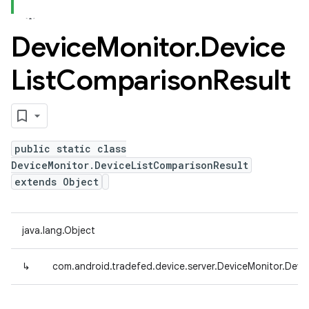
Device
Monitor
.
Device
List
Comparison
Result
public static class
DeviceMonitor.DeviceListComparisonResult
extends Object
java.lang.Object
↳
com.android.tradefed.device.server.DeviceMonitor.Devi