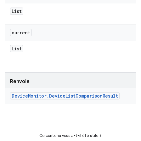
List
current
List
Renvoie
Device
Monitor
.
Device
List
Comparison
Result
Ce contenu vous a-t-il été utile ?