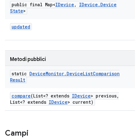
public final Map<
IDevice
,
IDevice
.
Device
State
>
updated
Metodi pubblici
static
Device
Monitor
.
Device
List
Comparison
Result
compare
(List<? extends
IDevice
> previous
,
List<? extends
IDevice
> current)
Campi