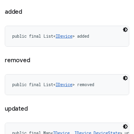
added
public final List<
IDevice
> added
removed
public final List<
IDevice
> removed
updated
public final Map<
IDevice
, 
IDevice.DeviceState
> upd