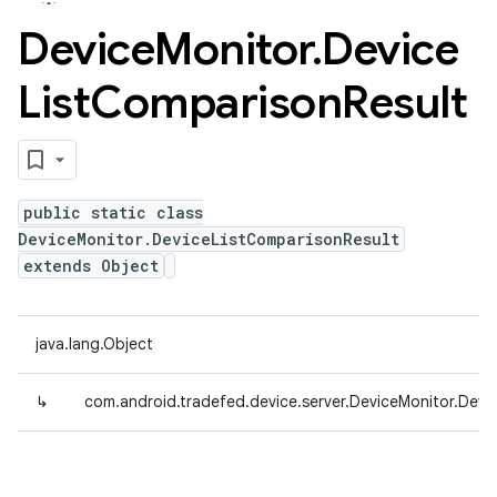
Device
Monitor
.
Device
List
Comparison
Result
public static class
DeviceMonitor.DeviceListComparisonResult
extends Object
java.lang.Object
↳
com.android.tradefed.device.server.DeviceMonitor.Devi