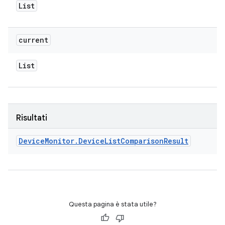
List
current
List
Risultati
Device
Monitor
.
Device
List
Comparison
Result
Questa pagina è stata utile?