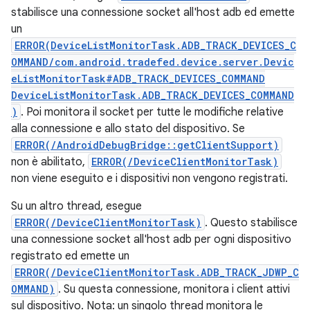
stabilisce una connessione socket all'host adb ed emette
un
ERROR(DeviceListMonitorTask.ADB_TRACK_DEVICES_C
OMMAND/com.android.tradefed.device.server.Devic
eListMonitorTask#ADB_TRACK_DEVICES_COMMAND
DeviceListMonitorTask.ADB_TRACK_DEVICES_COMMAND
)
. Poi monitora il socket per tutte le modifiche relative
alla connessione e allo stato del dispositivo. Se
ERROR(/AndroidDebugBridge::getClientSupport)
non è abilitato,
ERROR(/DeviceClientMonitorTask)
non viene eseguito e i dispositivi non vengono registrati.
Su un altro thread, esegue
ERROR(/DeviceClientMonitorTask)
. Questo stabilisce
una connessione socket all'host adb per ogni dispositivo
registrato ed emette un
ERROR(/DeviceClientMonitorTask.ADB_TRACK_JDWP_C
OMMAND)
. Su questa connessione, monitora i client attivi
sul dispositivo. Nota: un singolo thread monitora le