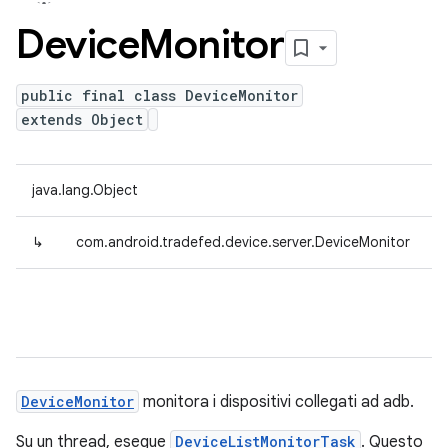
Device
Monitor
public final class DeviceMonitor
extends Object
java.lang.Object
↳
com.android.tradefed.device.server.DeviceMonitor
DeviceMonitor
monitora i dispositivi collegati ad adb.
Su un thread, esegue
DeviceListMonitorTask
. Questo