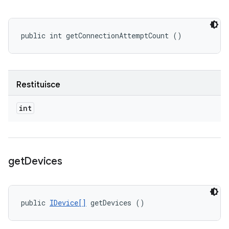
public int getConnectionAttemptCount ()
Restituisce
int
get
Devices
public 
IDevice[]
 getDevices ()