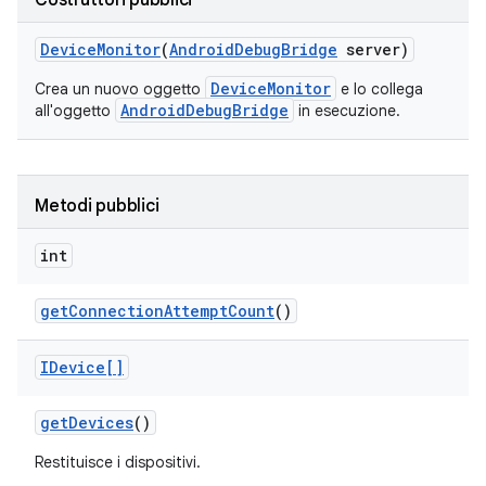
Costruttori pubblici
Device
Monitor
(
Android
Debug
Bridge
server)
DeviceMonitor
Crea un nuovo oggetto
e lo collega
AndroidDebugBridge
all'oggetto
in esecuzione.
Metodi pubblici
int
get
Connection
Attempt
Count
()
IDevice[]
get
Devices
()
Restituisce i dispositivi.