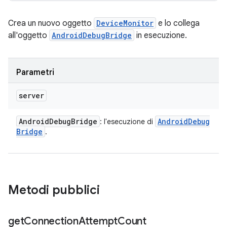
Crea un nuovo oggetto
DeviceMonitor
e lo collega
all'oggetto
AndroidDebugBridge
in esecuzione.
Parametri
server
Android
Debug
Bridge
Android
Debug
: l'esecuzione di
Bridge
.
Metodi pubblici
get
Connection
Attempt
Count