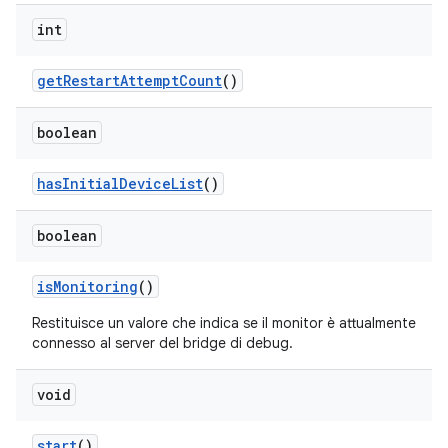
int
get
Restart
Attempt
Count
()
boolean
has
Initial
Device
List
()
boolean
is
Monitoring
()
Restituisce un valore che indica se il monitor è attualmente
connesso al server del bridge di debug.
void
start
()