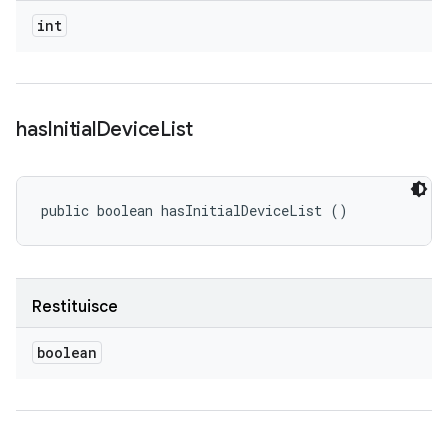
int
has
Initial
Device
List
public boolean hasInitialDeviceList ()
Restituisce
boolean