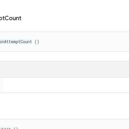
pt
Count
onAttemptCount ()