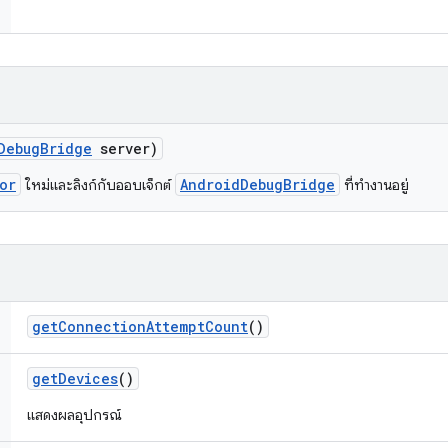
Debug
Bridge
server)
or
AndroidDebugBridge
ใหม่และลิงก์กับออบเจ็กต์
ที่ทำงานอยู่
get
Connection
Attempt
Count
()
get
Devices
()
แสดงผลอุปกรณ์