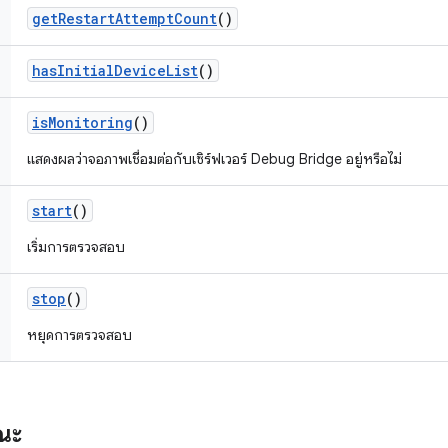
get
Restart
Attempt
Count
()
has
Initial
Device
List
()
is
Monitoring
()
แสดงผลว่าจอภาพเชื่อมต่อกับเซิร์ฟเวอร์ Debug Bridge อยู่หรือไม่
start
()
เริ่มการตรวจสอบ
stop
()
หยุดการตรวจสอบ
รณะ