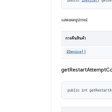
public 
IDevice[]
 getDe
แสดงผลอุปกรณ์
การคืนสินค้า
IDevice[]
get
Restart
Attempt
Co
public int getRestartA