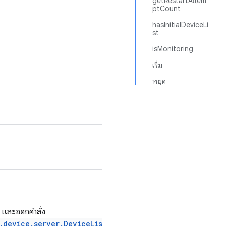
getRestartAttem
ptCount
hasInitialDeviceLi
st
isMonitoring
เริ่ม
หยุด
b และออกคำสั่ง
.device.server.DeviceLis