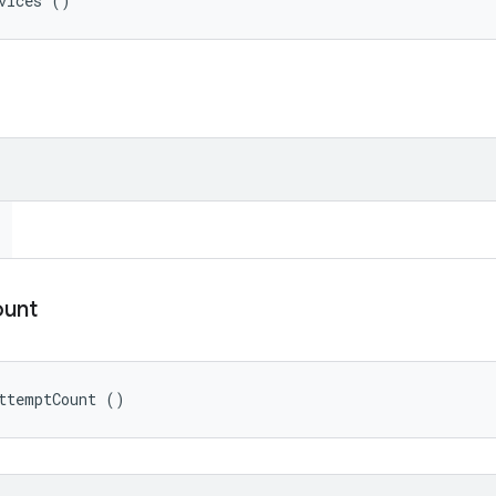
vices ()
unt
ttemptCount ()