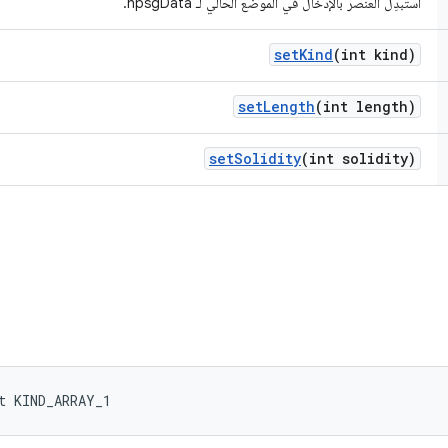
استبدِل العنصر بالإدخال في الموضع الحالي لـ hpsgData.
set
Kind
(int kind)
set
Length
(int length)
set
Solidity
(int solidity)
t KIND_ARRAY_1