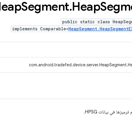
eap
Segment
.
Heap
Segm
public static class HeapSeg
implements Comparable<
HeapSegment.HeapSegmentE
com.android.tradefed.device.server.HeapSegment.
يزها في بيانات HPSG.