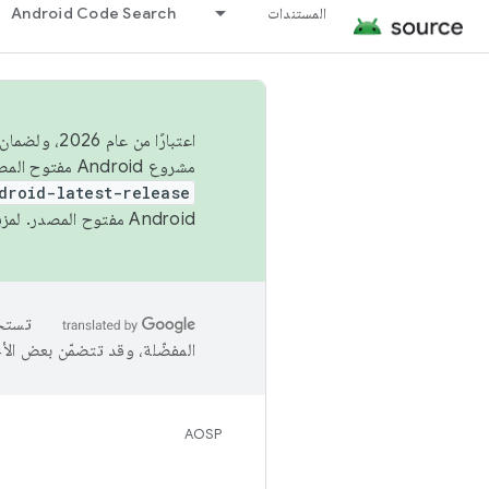
المستندات
Android Code Search
اعتبارًا من
مشروع Android مفتوح المصدر (AOSP) في الربعَين الثاني والرابع. لبناء مشروع Android مفتوح المصدر والمساهمة فيه، استخدِم
droid-latest-release
Android مفتوح المصدر. لمزيد من المعلومات، يُرجى الاطّلاع على
المفضّلة، وقد تتضمّن بعض الأ
AOSP