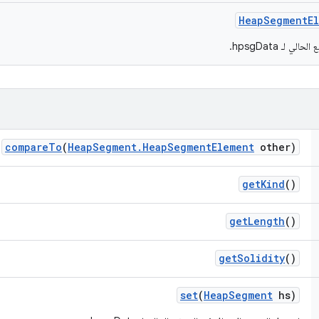
Heap
Segment
E
لـ hpsgData.
compare
To
(
Heap
Segment
.
Heap
Segment
Element
other)
get
Kind
()
get
Length
()
get
Solidity
()
set
(
Heap
Segment
hs)