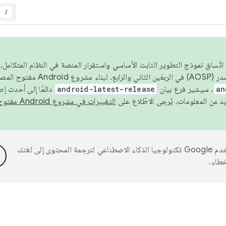
/
 عام 2026، ولضمان اتّساق نموذج التطوير الثابت الأساسي واستقرار المنصة في النظام المت
an
. سيشير فرع بيان
android-latest-release
دائمًا إلى أحدث إ
التغييرات في مشروع Android مفتوح المصدر
تستخدم Google تكنولوجيا الذكاء الاصطناعي لترجمة المحتوى إلى لغتك
خطاء.