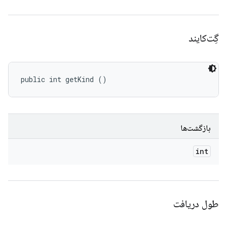
گِت‌کایند
public int getKind ()
بازگشت‌ها
int
طول دریافت