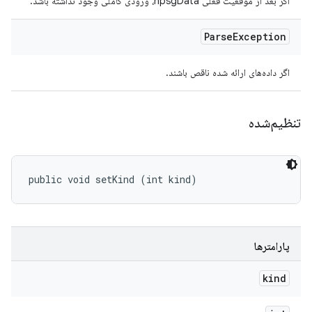
اگر بعد از موقعیت فعلی hpsgData، ورودی کاملی وجود نداشته باشد.
Parse
Exception
اگر داده‌های ارائه شده ناقص باشند.
تنظیم‌شده
public void setKind (int kind)
پارامترها
kind