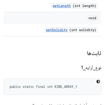
set
Length
(int length)
void
set
Solidity
(int solidity)
ثابت‌ها
نوع
_
آرایه
_
1
public static final int KIND_ARRAY_1