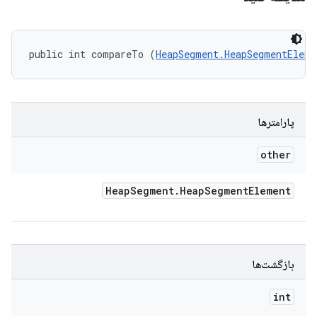
public int compareTo (
HeapSegment.HeapSegmentEleme
پارامترها
other
Heap
Segment
.
Heap
Segment
Element
بازگشت‌ها
int