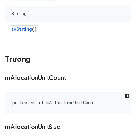
String
to
String
()
Trường
m
Allocation
Unit
Count
protected int mAllocationUnitCount
m
Allocation
Unit
Size