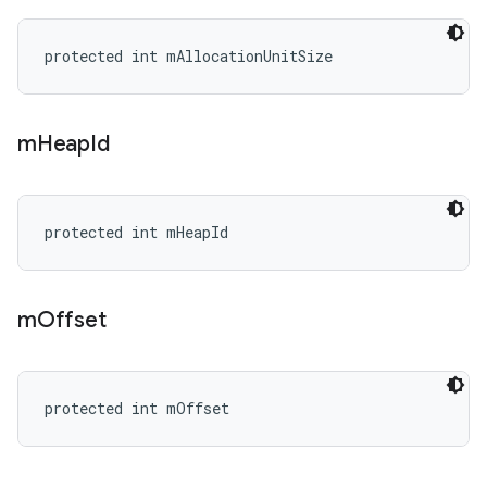
protected int mAllocationUnitSize
m
Heap
Id
protected int mHeapId
m
Offset
protected int mOffset