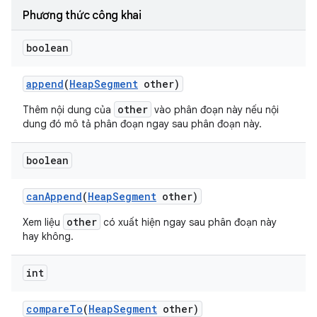
Phương thức công khai
boolean
append
(
Heap
Segment
other)
other
Thêm nội dung của
vào phân đoạn này nếu nội
dung đó mô tả phân đoạn ngay sau phân đoạn này.
boolean
can
Append
(
Heap
Segment
other)
other
Xem liệu
có xuất hiện ngay sau phân đoạn này
hay không.
int
compare
To
(
Heap
Segment
other)