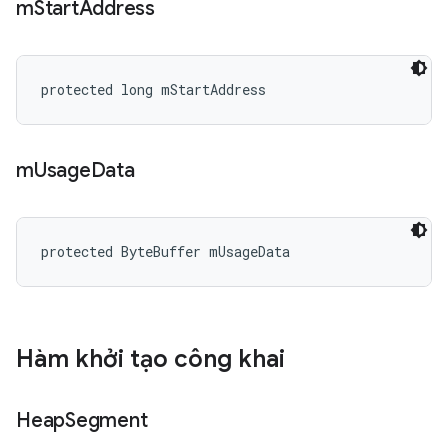
m
Start
Address
protected long mStartAddress
m
Usage
Data
protected ByteBuffer mUsageData
Hàm khởi tạo công khai
Heap
Segment