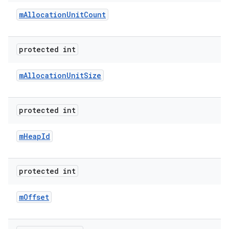
m
Allocation
Unit
Count
protected int
m
Allocation
Unit
Size
protected int
m
Heap
Id
protected int
m
Offset