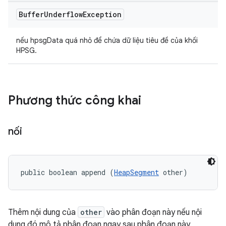
Buffer
Underflow
Exception
nếu hpsgData quá nhỏ để chứa dữ liệu tiêu đề của khối
HPSG.
Phương thức công khai
nối
public boolean append (
HeapSegment
 other)
Thêm nội dung của
other
vào phân đoạn này nếu nội
dung đó mô tả phân đoạn ngay sau phân đoạn này.