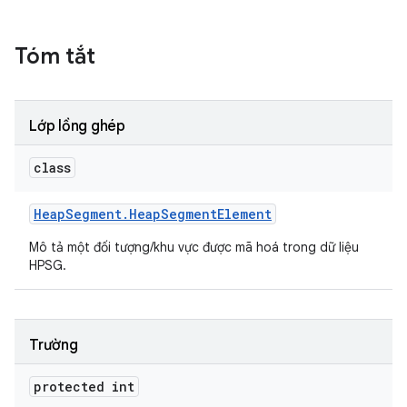
Tóm tắt
Lớp lồng ghép
class
Heap
Segment
.
Heap
Segment
Element
Mô tả một đối tượng/khu vực được mã hoá trong dữ liệu
HPSG.
Trường
protected int