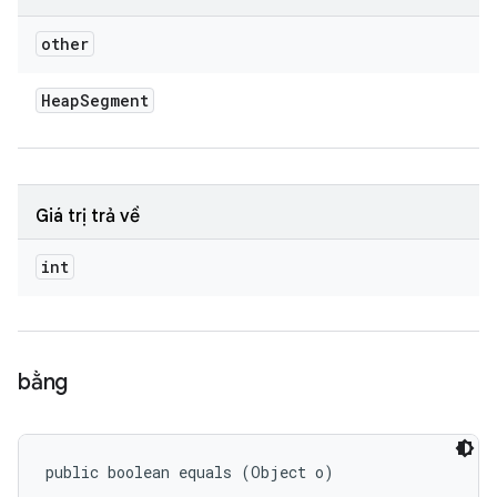
other
Heap
Segment
Giá trị trả về
int
bằng
public boolean equals (Object o)