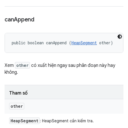
can
Append
public boolean canAppend (
HeapSegment
 other)
Xem
other
có xuất hiện ngay sau phân đoạn này hay
không.
Tham số
other
Heap
Segment
: HeapSegment cần kiểm tra.