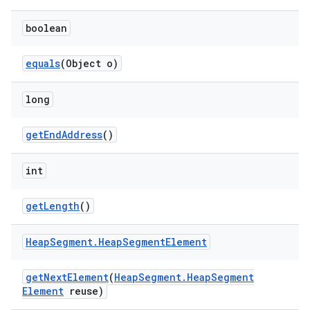
boolean
equals
(Object o)
long
get
End
Address
()
int
get
Length
()
Heap
Segment
.
Heap
Segment
Element
get
Next
Element
(
Heap
Segment
.
Heap
Segment
Element
reuse)