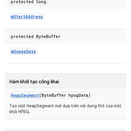
protected long
m
Start
Address
protected Byte
Buffer
m
Usage
Data
Hàm khởi tạo công khai
Heap
Segment
(Byte
Buffer hpsg
Data)
Tạo một HeapSegment mới dựa trên nội dung thô của một
khối HPSG.