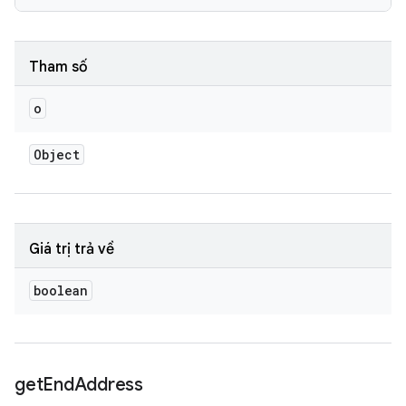
Tham số
o
Object
Giá trị trả về
boolean
get
End
Address