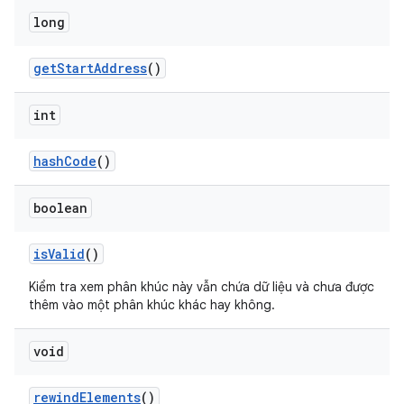
long
get
Start
Address
()
int
hash
Code
()
boolean
is
Valid
()
Kiểm tra xem phân khúc này vẫn chứa dữ liệu và chưa được
thêm vào một phân khúc khác hay không.
void
rewind
Elements
()