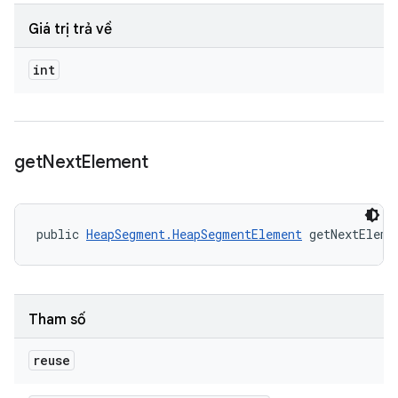
Giá trị trả về
int
get
Next
Element
public 
HeapSegment.HeapSegmentElement
 getNextEleme
Tham số
reuse