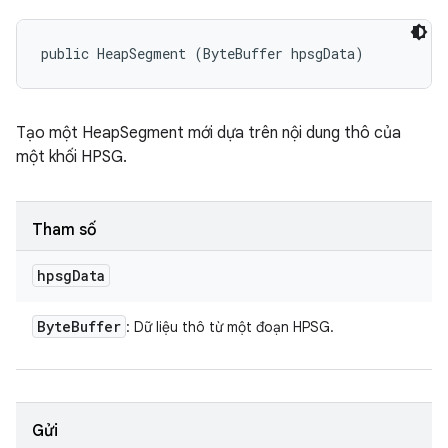
public HeapSegment (ByteBuffer hpsgData)
Tạo một HeapSegment mới dựa trên nội dung thô của
một khối HPSG.
Tham số
hpsg
Data
Byte
Buffer
: Dữ liệu thô từ một đoạn HPSG.
Gửi