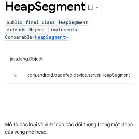
Heap
Segment
public final class HeapSegment
extends Object
implements
Comparable<
HeapSegment
>
java.lang.Object
↳
com.android.tradefed.device.server.HeapSegment
Mô tả các loại và vị trí của các đối tượng trong một đoạn
của vùng nhớ heap.