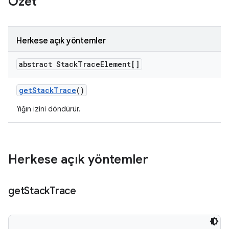
Özet
Herkese açık yöntemler
abstract Stack
Trace
Element[]
get
Stack
Trace
()
Yığın izini döndürür.
Herkese açık yöntemler
get
Stack
Trace