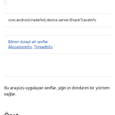
com.android.tradefed.device.server.IStackTraceInfo
Bilinen dolaylı alt sınıflar
AllocationInfo
,
ThreadInfo
Bu arayüzü uygulayan sınıflar, yığın izi döndüren bir yöntem
sağlar.