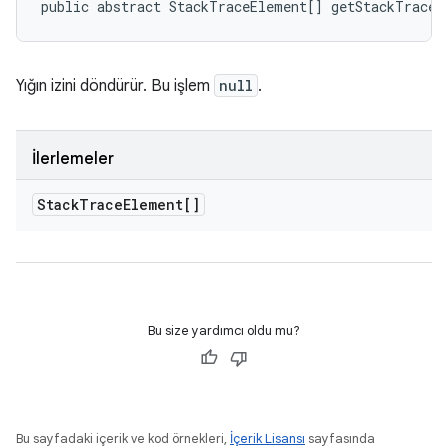
public abstract StackTraceElement[] getStackTrace 
Yığın izini döndürür. Bu işlem
null
.
İlerlemeler
Stack
Trace
Element[]
Bu size yardımcı oldu mu?
Bu sayfadaki içerik ve kod örnekleri,
İçerik Lisansı
sayfasında