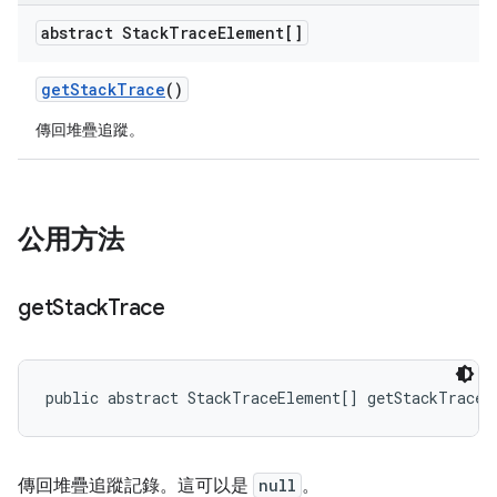
abstract Stack
Trace
Element[]
get
Stack
Trace
()
傳回堆疊追蹤。
公用方法
get
Stack
Trace
public abstract StackTraceElement[] getStackTrace 
傳回堆疊追蹤記錄。這可以是
null
。