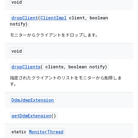
void
drop
Client
(
Client
Impl
client
,
boolean
notify)
モニターからクライアントをドロップします。
void
drop
Clients
(
clients
,
boolean notify)
指定されたクライアントのリストをモニターから削除しま
す。
Ddm
Jdwp
Extension
get
Ddm
Extension
()
static
Monitor
Thread