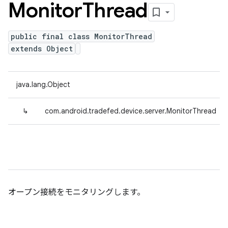
Monitor
Thread
public final class MonitorThread
extends Object
java.lang.Object
↳
com.android.tradefed.device.server.MonitorThread
オープン接続をモニタリングします。