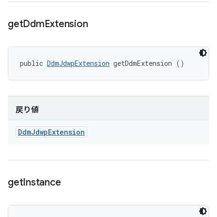
get
Ddm
Extension
public 
DdmJdwpExtension
 getDdmExtension ()
戻り値
Ddm
Jdwp
Extension
get
Instance