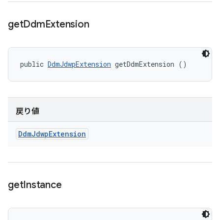
get
Ddm
Extension
public 
DdmJdwpExtension
 getDdmExtension ()
戻り値
Ddm
Jdwp
Extension
get
Instance