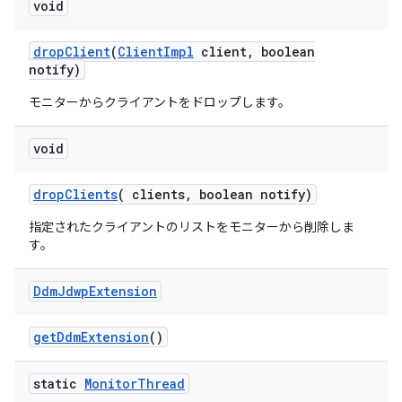
void
drop
Client
(
Client
Impl
client
,
boolean
notify)
モニターからクライアントをドロップします。
void
drop
Clients
(
clients
,
boolean notify)
指定されたクライアントのリストをモニターから削除しま
す。
Ddm
Jdwp
Extension
get
Ddm
Extension
()
static
Monitor
Thread