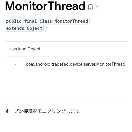
Monitor
Thread
public final class MonitorThread
extends Object
java.lang.Object
↳
com.android.tradefed.device.server.MonitorThread
オープン接続をモニタリングします。