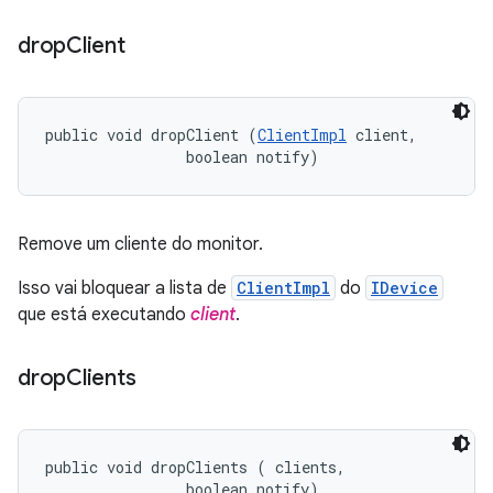
drop
Client
public void dropClient (
ClientImpl
 client, 

                boolean notify)
Remove um cliente do monitor.
Isso vai bloquear a lista de
ClientImpl
do
IDevice
que está executando
client
.
drop
Clients
public void dropClients (
 clients, 

                boolean notify)