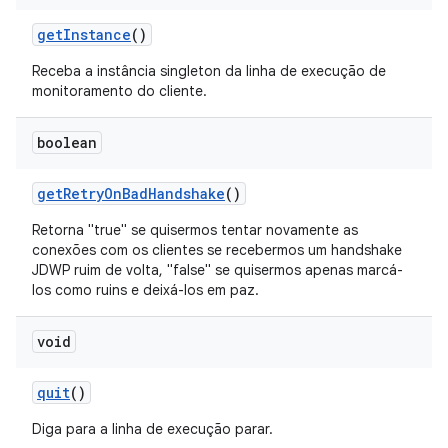
get
Instance
()
Receba a instância singleton da linha de execução de
monitoramento do cliente.
boolean
get
Retry
On
Bad
Handshake
()
Retorna "true" se quisermos tentar novamente as
conexões com os clientes se recebermos um handshake
JDWP ruim de volta, "false" se quisermos apenas marcá-
los como ruins e deixá-los em paz.
void
quit
()
Diga para a linha de execução parar.