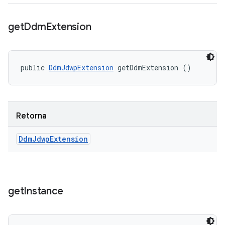
get
Ddm
Extension
public 
DdmJdwpExtension
 getDdmExtension ()
Retorna
Ddm
Jdwp
Extension
get
Instance