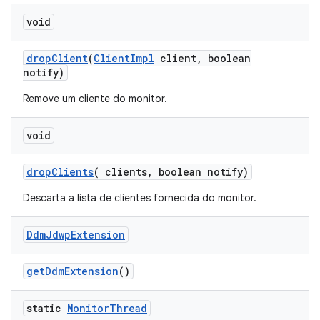
void
drop
Client
(
Client
Impl
client
,
boolean
notify)
Remove um cliente do monitor.
void
drop
Clients
(
clients
,
boolean notify)
Descarta a lista de clientes fornecida do monitor.
Ddm
Jdwp
Extension
get
Ddm
Extension
()
static
Monitor
Thread