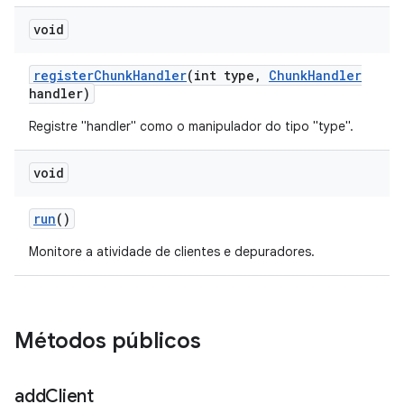
void
register
Chunk
Handler
(int type
,
Chunk
Handler
handler)
Registre "handler" como o manipulador do tipo "type".
void
run
()
Monitore a atividade de clientes e depuradores.
Métodos públicos
add
Client