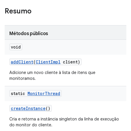
Resumo
Métodos públicos
void
add
Client
(
Client
Impl
client)
Adicione um novo cliente à lista de itens que
monitoramos.
static
Monitor
Thread
create
Instance
()
Cria e retorna a instância singleton da linha de execução
do monitor do cliente.