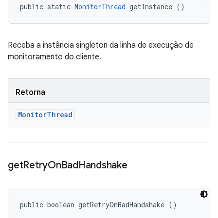
public static 
MonitorThread
 getInstance ()
Receba a instância singleton da linha de execução de
monitoramento do cliente.
Retorna
Monitor
Thread
get
Retry
On
Bad
Handshake
public boolean getRetryOnBadHandshake ()