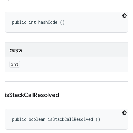
public int hashCode ()
ফেরত
int
is
Stack
Call
Resolved
public boolean isStackCallResolved ()