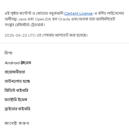
এই পৃষ্ঠার কন্টেন্ট ও কোডের নমুনাগুলি
Content License
-এ বর্ণিত লাইসেন্সের
অধীনস্থ। Java এবং OpenJDK হল Oracle এবং/অথবা তার অ্যাফিলিয়েট
সংস্থার রেজিস্টার্ড ট্রেডমার্ক।
2026-06-22 UTC-তে শেষবার আপডেট করা হয়েছে।
বিল্ড
Android স্টোরেজ
প্রয়োজনীয়তা
ডাউনলোড হচ্ছে
প্রিভিউ বাইনারি
ফ্যাক্টরি ইমেজ
ড্রাইভার বাইনারি
কানেক্ট করুন