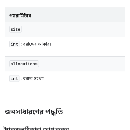
প্যারামিটার
size
int
: বরাদ্দের আকার।
allocations
int
: বরাদ্দ সংখ্যা
জনসাধারণের পদ্ধতি
স্ট্যাককলঠিকানা যোগ করুন