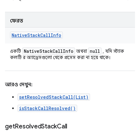
ফেরত
Native
Stack
Call
Info
Native
Stack
Call
Info
null
একটি
অথবা
, যদি স্ট্যাক
কলটি র অ্যাড্রেসগুলো থেকে প্রসেস করা না হয়ে থাকে।
আরও দেখুন:
setResolvedStackCall(List)
isStackCallResolved()
get
Resolved
Stack
Call