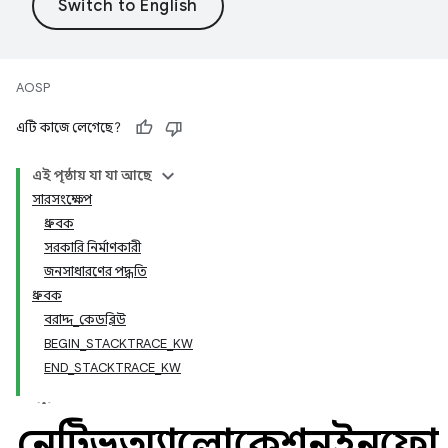
AOSP
এটি কাজে লেগেছে?
এই পৃষ্ঠায় যা যা আছে
সারসংক্ষেপ
ধ্রুবক
সরকারি নির্মাণকারী
জনসাধারণের পদ্ধতি
ধ্রুবক
বরাদ্দ_কেডব্লিউ
BEGIN_STACKTRACE_KW
END_STACKTRACE_KW
নেটিভঅ্যালোকেশনইনফো