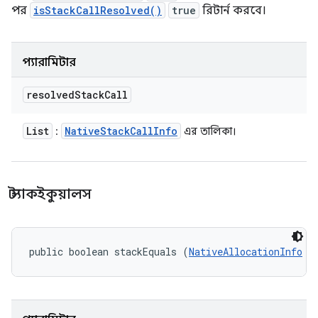
পর
isStackCallResolved()
true
রিটার্ন করবে।
প্যারামিটার
resolved
Stack
Call
List
Native
Stack
Call
Info
:
এর তালিকা।
স্ট্যাকইকুয়ালস
public boolean stackEquals (
NativeAllocationInfo
 m