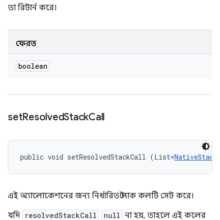
তা রিটার্ন করে।
ফেরত
boolean
set
Resolved
Stack
Call
public void setResolvedStackCall (List<
NativeStack
এই অ্যালোকেশনের জন্য নির্ধারিত স্ট্যাক কলটি সেট করে।
যদি
resolvedStackCall
null
না হয়, তাহলে এই কলের