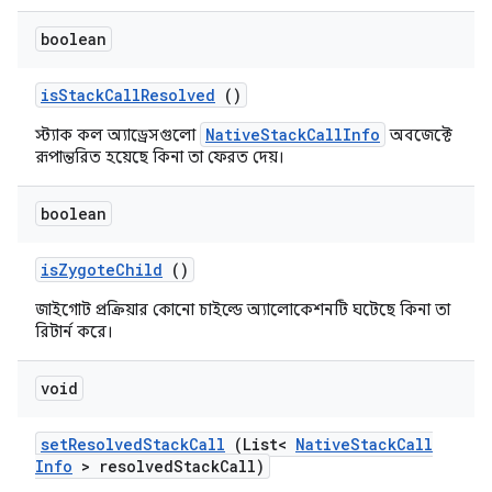
boolean
is
Stack
Call
Resolved
()
NativeStackCallInfo
স্ট্যাক কল অ্যাড্রেসগুলো
অবজেক্টে
রূপান্তরিত হয়েছে কিনা তা ফেরত দেয়।
boolean
is
Zygote
Child
()
জাইগোট প্রক্রিয়ার কোনো চাইল্ডে অ্যালোকেশনটি ঘটেছে কিনা তা
রিটার্ন করে।
void
set
Resolved
Stack
Call
(List<
Native
Stack
Call
Info
> resolved
Stack
Call)