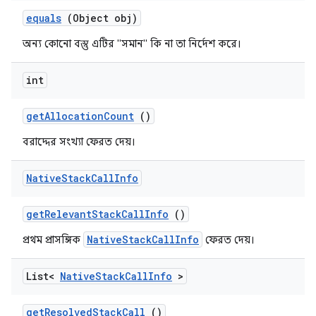
equals
(Object obj)
অন্য কোনো বস্তু এটির "সমান" কি না তা নির্দেশ করে।
int
get
Allocation
Count
()
বরাদ্দের সংখ্যা ফেরত দেয়।
Native
Stack
Call
Info
get
Relevant
Stack
Call
Info
()
NativeStackCallInfo
প্রথম প্রাসঙ্গিক
ফেরত দেয়।
List<
Native
Stack
Call
Info
>
get
Resolved
Stack
Call
()