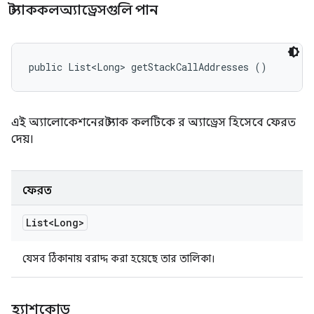
স্ট্যাককলঅ্যাড্রেসগুলি পান
public List<Long> getStackCallAddresses ()
এই অ্যালোকেশনের স্ট্যাক কলটিকে র অ্যাড্রেস হিসেবে ফেরত
দেয়।
ফেরত
List<Long>
যেসব ঠিকানায় বরাদ্দ করা হয়েছে তার তালিকা।
হ্যাশকোড