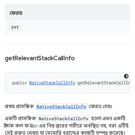
ফেরত
int
get
Relevant
Stack
Call
Info
public 
NativeStackCallInfo
 getRelevantStackCallInf
প্রথম প্রাসঙ্গিক
NativeStackCallInfo
ফেরত দেয়।
একটি প্রাসঙ্গিক
NativeStackCallInfo
হলো এমন একটি
স্ট্যাক কল যা libc-এর নিম্ন স্তরের গভীরে অবস্থিত নয়, বরং এটিই
সেই প্রকৃত মেথড যা মেমোরি বরাদ্দের কাজটি সম্পন্ন করেছে।