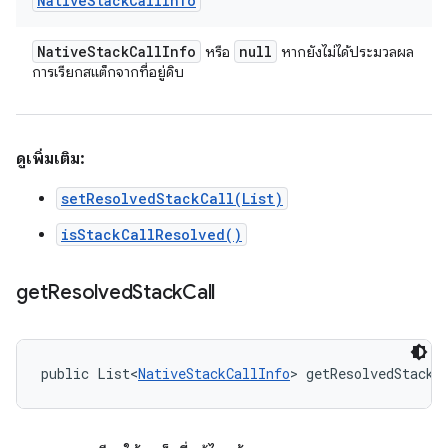
Native
Stack
Call
Info
Native
Stack
Call
Info
null
หรือ
หากยังไม่ได้ประมวลผล
การเรียกสแต็กจากที่อยู่ดิบ
ดูเพิ่มเติม:
setResolvedStackCall(List)
isStackCallResolved()
get
Resolved
Stack
Call
public List<
NativeStackCallInfo
> getResolvedStackC