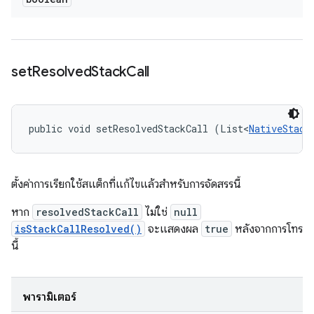
set
Resolved
Stack
Call
public void setResolvedStackCall (List<
NativeStack
ตั้งค่าการเรียกใช้สแต็กที่แก้ไขแล้วสำหรับการจัดสรรนี้
หาก
resolvedStackCall
ไม่ใช่
null
isStackCallResolved()
จะแสดงผล
true
หลังจากการโทร
นี้
พารามิเตอร์