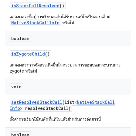
is
Stack
Call
Resolved
()
แสดงผลว่าที่อยู่การเรียกสแต็กได้รับการแก้ไขเป็นออบเจ็กต์
NativeStackCallInfo
หรือไม่
boolean
is
Zygote
Child
()
แสดงผลว่าการจัดสรรเกิดขึ้นในกระบวนการย่อยของกระบวนการ
zygote หรือไม่
void
set
Resolved
Stack
Call
(List<
Native
Stack
Call
Info
> resolved
Stack
Call)
ตั้งค่าการเรียกใช้สแต็กที่แก้ไขแล้วสำหรับการจัดสรรนี้
boolean