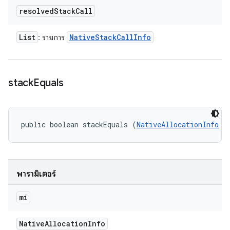
resolved
Stack
Call
List
Native
Stack
Call
Info
: รายการ
stack
Equals
public boolean stackEquals (
NativeAllocationInfo
 m
พารามิเตอร์
mi
Native
Allocation
Info