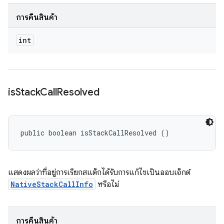
การคืนสินค้า
int
is
Stack
Call
Resolved
public boolean isStackCallResolved ()
แสดงผลว่าที่อยู่การเรียกสแต็กได้รับการแก้ไขเป็นออบเจ็กต์
NativeStackCallInfo
หรือไม่
การคืนสินค้า