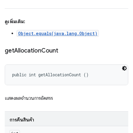
ดูเพิ่มเติม:
Object.equals(java.lang.Object)
get
Allocation
Count
public int getAllocationCount ()
แสดงผลจำนวนการจัดสรร
การคืนสินค้า