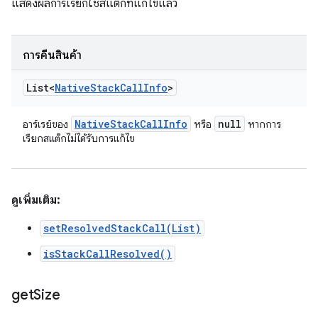
แสดงผลการเรียกใช้สแต็กที่แก้ไขแล้ว
การคืนสินค้า
List<
Native
Stack
Call
Info
>
Native
Stack
Call
Info
null
อาร์เรย์ของ
หรือ
หากการ
เรียกสแต็กไม่ได้รับการแก้ไข
ดูเพิ่มเติม:
setResolvedStackCall(List)
isStackCallResolved()
get
Size