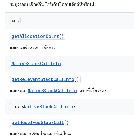
ระบุว่าออบเจ็กต์อื่น "เท่ากับ" ออบเจ็กต์นี้หรือไม่
int
get
Allocation
Count
()
แสดงผลจำนวนการจัดสรร
Native
Stack
Call
Info
get
Relevant
Stack
Call
Info
()
NativeStackCallInfo
แสดงผล
แรกที่เกี่ยวข้อง
List<
Native
Stack
Call
Info
>
get
Resolved
Stack
Call
()
แสดงผลการเรียกใช้สแต็กที่แก้ไขแล้ว