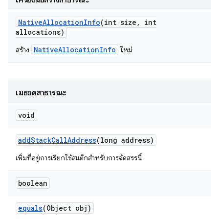
เครื่องมือสร้างสาธารณะ
Native
Allocation
Info
(int size
,
int
allocations)
NativeAllocationInfo
สร้าง
ใหม่
เมธอดสาธารณะ
void
add
Stack
Call
Address
(long address)
เพิ่มที่อยู่การเรียกใช้สแต็กสำหรับการจัดสรรนี้
boolean
equals
(Object obj)