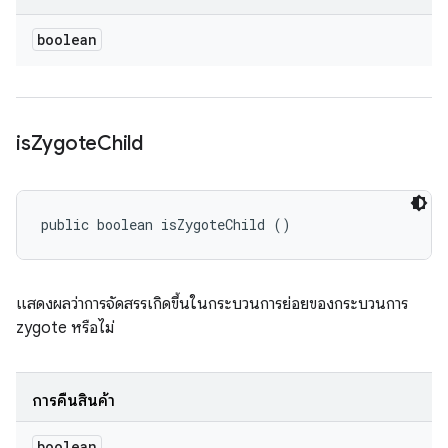
boolean
is
Zygote
Child
public boolean isZygoteChild ()
แสดงผลว่าการจัดสรรเกิดขึ้นในกระบวนการย่อยของกระบวนการ
zygote หรือไม่
การคืนสินค้า
boolean