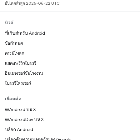
อัปเดตล่าสุด 2026-06-22 UTC
บิวด์
ที่เก็บสำหรับ Android
ข้อกำหนด
ดาวน์โหลด
แสดงพรีวิวไบนารี
อิมเมจเวอร์ชันโรงงาน
ไบนารีไดรเวอร์
เชื่อมต่อ
@Android บน X
@AndroidDev บน X
บล็อก Android
บล็อกด้านความปลอดภัยของ Google