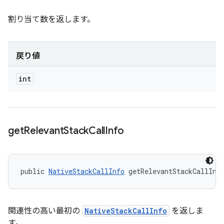
割り当て数を返します。
戻り値
int
get
Relevant
Stack
Call
Info
public 
NativeStackCallInfo
 getRelevantStackCallInf
関連性の高い最初の
NativeStackCallInfo
を返しま
す。