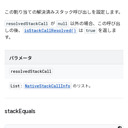
この割り当ての解決済みスタック呼び出しを設定します。
resolvedStackCall
が
null
以外の場合、この呼び出
しの後、
isStackCallResolved()
は
true
を返しま
す。
パラメータ
resolved
Stack
Call
List
Native
Stack
Call
Info
:
のリスト。
stack
Equals