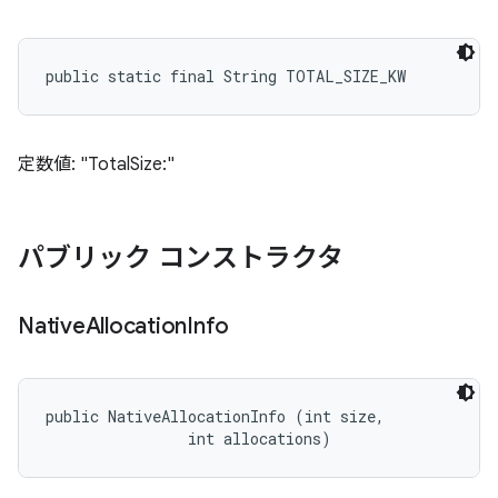
public static final String TOTAL_SIZE_KW
定数値: "TotalSize:"
パブリック コンストラクタ
Native
Allocation
Info
public NativeAllocationInfo (int size, 

                int allocations)