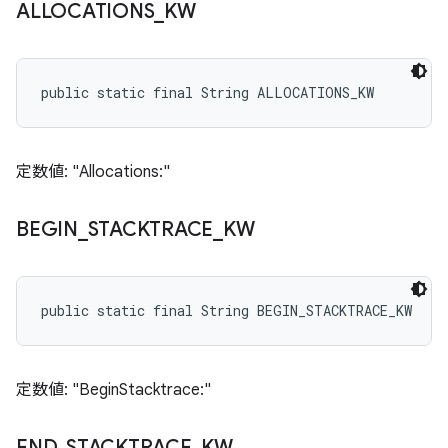
ALLOCATIONS
_
KW
public static final String ALLOCATIONS_KW
定数値: "Allocations:"
BEGIN
_
STACKTRACE
_
KW
public static final String BEGIN_STACKTRACE_KW
定数値: "BeginStacktrace:"
END
_
STACKTRACE
_
KW