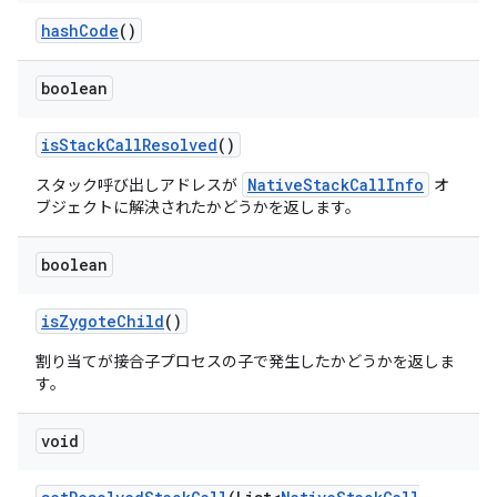
hash
Code
()
boolean
is
Stack
Call
Resolved
()
NativeStackCallInfo
スタック呼び出しアドレスが
オ
ブジェクトに解決されたかどうかを返します。
boolean
is
Zygote
Child
()
割り当てが接合子プロセスの子で発生したかどうかを返しま
す。
void