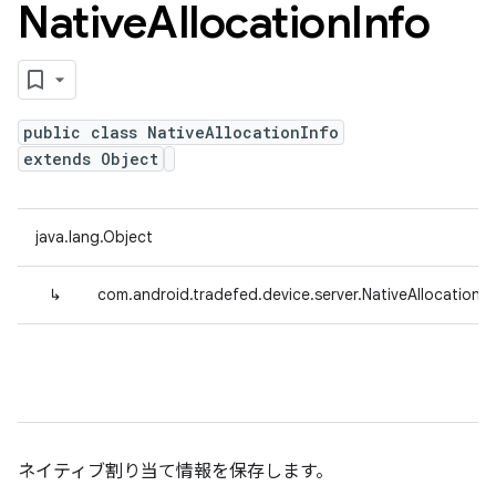
Native
Allocation
Info
public class NativeAllocationInfo
extends Object
java.lang.Object
↳
com.android.tradefed.device.server.NativeAllocationIn
ネイティブ割り当て情報を保存します。