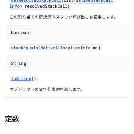
set
Resolved
Stack
Call
(List<
Native
Stack
Call
Info
> resolved
Stack
Call)
この割り当ての解決済みスタック呼び出しを設定します。
boolean
stack
Equals
(
Native
Allocation
Info
mi)
String
to
String
()
オブジェクトの文字列表現を返します。
定数