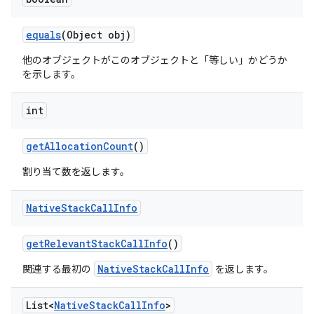
equals
(Object obj)
他のオブジェクトがこのオブジェクトと「等しい」かどうか
を示します。
int
get
Allocation
Count
()
割り当て数を返します。
Native
Stack
Call
Info
get
Relevant
Stack
Call
Info
()
NativeStackCallInfo
関連する最初の
を返します。
List<
Native
Stack
Call
Info
>