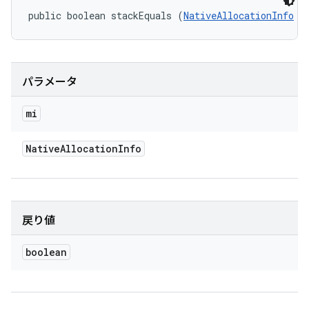
public boolean stackEquals (
NativeAllocationInfo
 m
パラメータ
mi
Native
Allocation
Info
戻り値
boolean