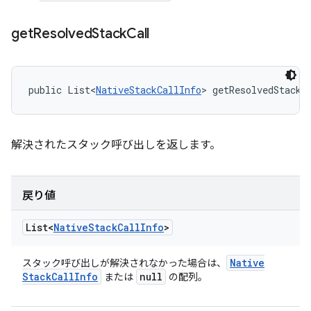
get
Resolved
Stack
Call
public List<
NativeStackCallInfo
> getResolvedStackC
解決されたスタック呼び出しを返します。
戻り値
List<
Native
Stack
Call
Info
>
Native
スタック呼び出しが解決されなかった場合は、
Stack
Call
Info
null
または
の配列。