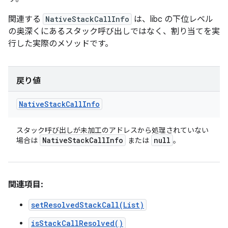
関連する
NativeStackCallInfo
は、libc の下位レベル
の奥深くにあるスタック呼び出しではなく、割り当てを実
行した実際のメソッドです。
戻り値
Native
Stack
Call
Info
スタック呼び出しが未加工のアドレスから処理されていない
Native
Stack
Call
Info
null
場合は
または
。
関連項目:
setResolvedStackCall(List)
isStackCallResolved()