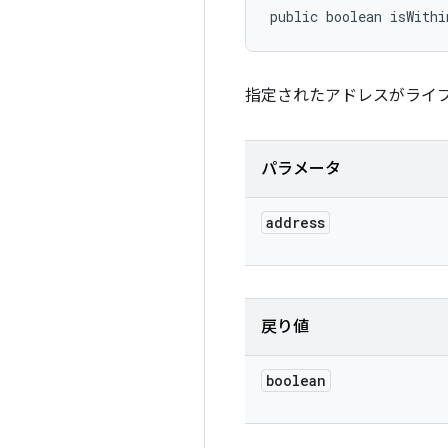
public boolean isWithi
指定されたアドレスがライ
パラメータ
address
戻り値
boolean