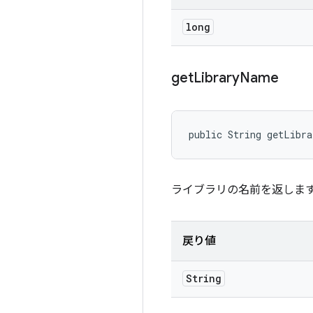
long
get
Library
Name
public String getLibr
ライブラリの名前を返しま
戻り値
String