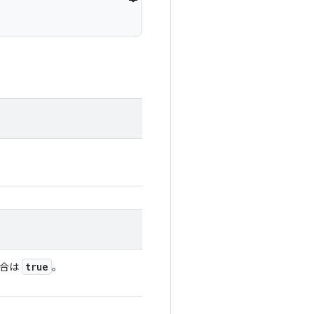
true
場合は
。