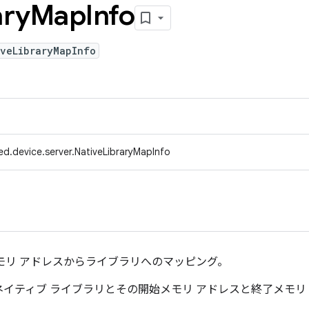
ary
Map
Info
iveLibraryMapInfo
d.device.server.NativeLibraryMapInfo
モリ アドレスからライブラリへのマッピング。
イティブ ライブラリとその開始メモリ アドレスと終了メモリ