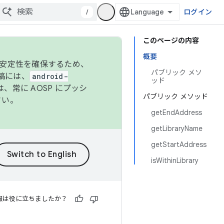
/
ログイン
このページの内容
概要
の安定性を確保するため、
パブリック メソ
投稿には、
android-
ッド
、常に AOSP にプッシ
パブリック メソッド
さい。
getEndAddress
getLibraryName
getStartAddress
isWithinLibrary
報は役に立ちましたか？