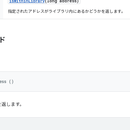
is
Within
Library
(long address)
指定されたアドレスがライブラリ内にあるかどうかを返します。
ド
ess ()
を返します。