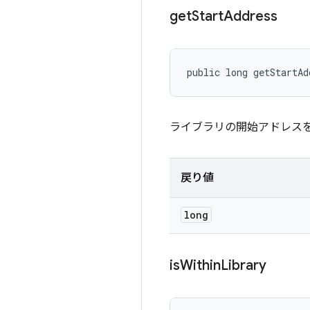
get
Start
Address
public long getStartAd
ライブラリの開始アドレス
戻り値
long
is
Within
Library