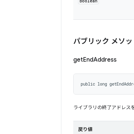
boolean
パブリック メソッ
get
End
Address
public long getEndAddr
ライブラリの終了アドレス
戻り値