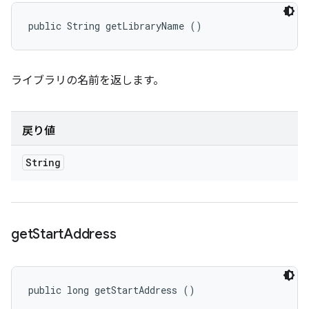
public String getLibraryName ()
ライブラリの名前を返します。
戻り値
String
get
Start
Address
public long getStartAddress ()