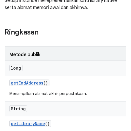
Setiap instance merepresentasikan satu library native
serta alamat memori awal dan akhirnya.
Ringkasan
Metode publik
long
get
End
Address
()
Menampilkan alamat akhir perpustakaan.
String
get
Library
Name
()