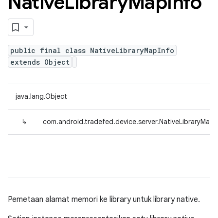
Native
Library
Map
Info
public final class NativeLibraryMapInfo
extends Object
java.lang.Object
↳
com.android.tradefed.device.server.NativeLibraryMapI
Pemetaan alamat memori ke library untuk library native.