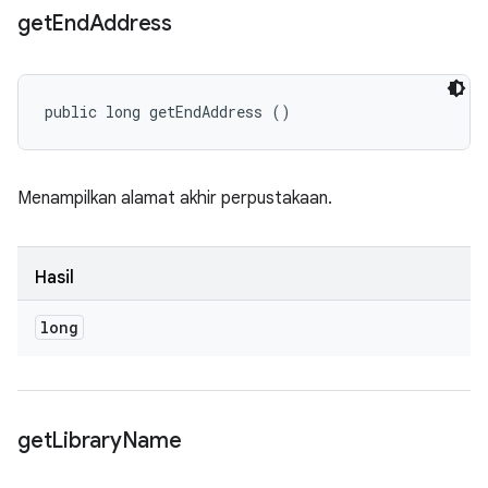
get
End
Address
public long getEndAddress ()
Menampilkan alamat akhir perpustakaan.
Hasil
long
get
Library
Name