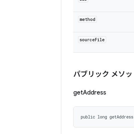
method
source
File
パブリック メソッ
get
Address
public long getAddress