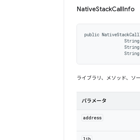
Native
Stack
Call
Info
public NativeStackCall
                String 
                String
                String
ライブラリ、メソッド、ソ
パラメータ
address
lib