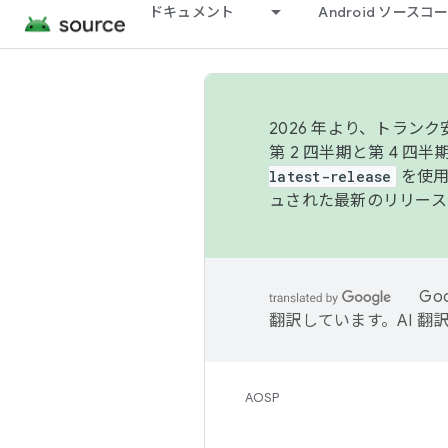
ドキュメント
Android ソース
2026 年より、トラ
第 2 四半期と第 4 四
latest-release
を使用
ュされた最新のリリース
Go
翻訳しています。AI 
AOSP