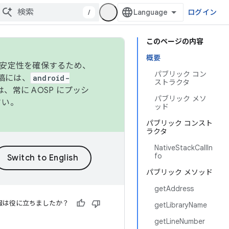
/
ログイン
このページの内容
概要
の安定性を確保するため、
パブリック コン
投稿には、
android-
ストラクタ
、常に AOSP にプッシ
パブリック メソ
さい。
ッド
パブリック コンスト
ラクタ
NativeStackCallIn
fo
パブリック メソッド
getAddress
報は役に立ちましたか？
getLibraryName
getLineNumber