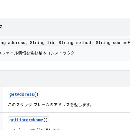
タ
ong address
,
String lib
,
String method
,
String source
スファイル情報を含む基本コンストラクタ
get
Address
()
このスタック フレームのアドレスを返します。
get
Library
Name
()