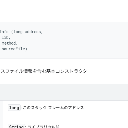
Info (long address, 

lib, 

 method, 

 sourceFile)
ースファイル情報を含む基本コンストラクタ
long
: このスタック フレームのアドレス
String
: ライブラリの名前