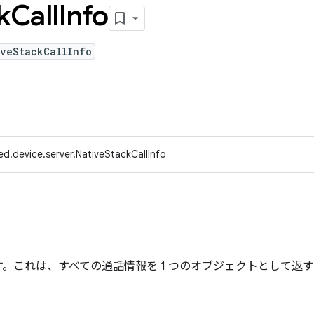
k
Call
Info
iveStackCallInfo
d.device.server.NativeStackCallInfo
。これは、すべての通話情報を 1 つのオブジェクトとして返