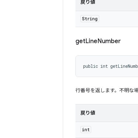
戻り値
String
get
Line
Number
public int getLineNum
行番号を返します。不明な場合
戻り値
int