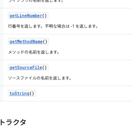
ライブラリの名前を返します。
get
Line
Number
()
行番号を返します。不明な場合は -1 を返します。
get
Method
Name
()
メソッドの名前を返します。
get
Source
File
()
ソースファイルの名前を返します。
to
String
()
トラクタ