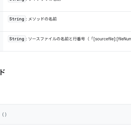
String
: メソッドの名前
String
: ソースファイルの名前と行番号（「[sourcefile]:[fileNu
ド
 ()