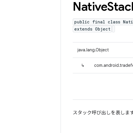
Native
Stac
public final class Nat
extends Object
java.lang.Object
↳
com.android.tradefe
スタック呼び出しを表します