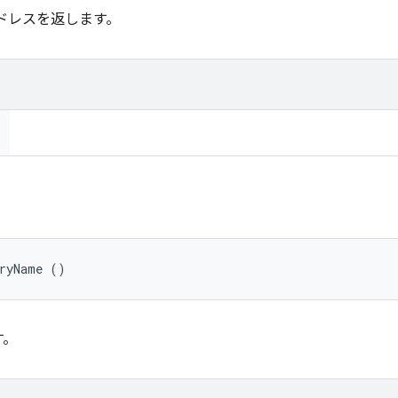
ドレスを返します。
aryName ()
す。