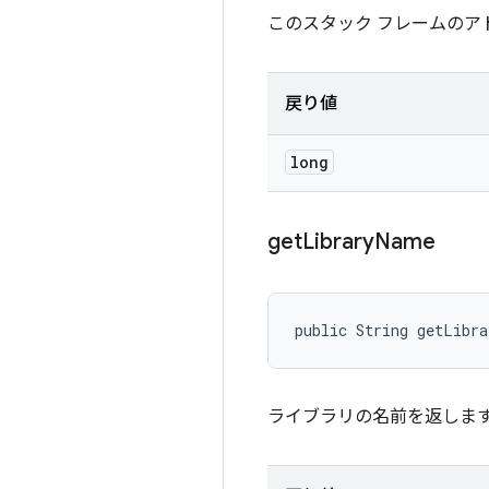
このスタック フレームのア
戻り値
long
get
Library
Name
public String getLibr
ライブラリの名前を返しま