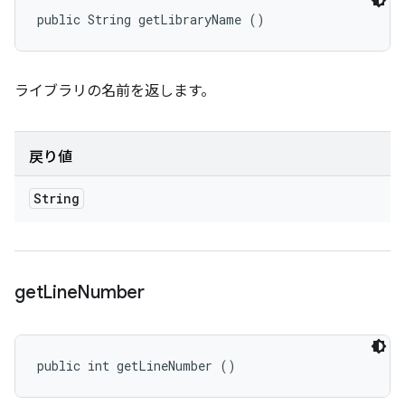
public String getLibraryName ()
ライブラリの名前を返します。
戻り値
String
get
Line
Number
public int getLineNumber ()