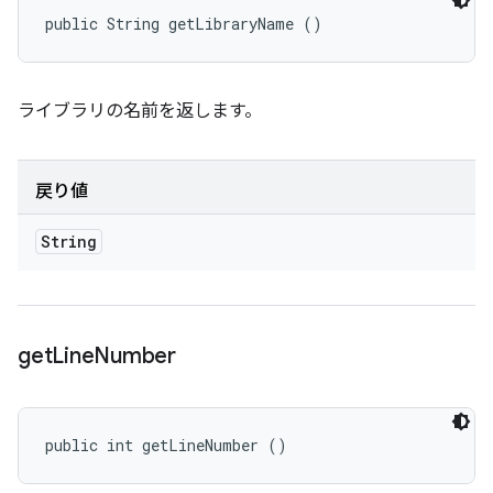
public String getLibraryName ()
ライブラリの名前を返します。
戻り値
String
get
Line
Number
public int getLineNumber ()