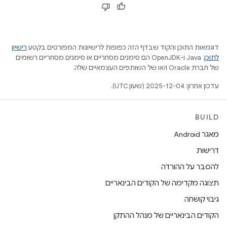
דוגמאות התוכן והקוד שבדף הזה כפופות לרישיונות המפורטים בקטע
רישיון
לתוכן
.‏ Java ו-OpenJDK הם סימנים מסחריים או סימנים מסחריים רשומים
של חברת Oracle ו/או של השותפים העצמאיים שלה.
עדכון אחרון: 2025-12-04 (שעון UTC).
BUILD
מאגר Android
דרישות
להסבר על ההורדה
תצוגה מקדימה של הקודים הבינאריים
גיבוי קושחה
הקודים הבינאריים של מנהל ההתקן