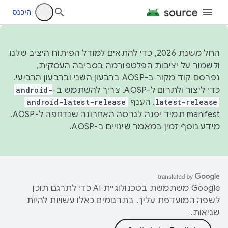
היכנס
החל משנת 2026, כדי להתאים למודל הפיתוח היציב שלנו
ולשמור על יציבות הפלטפורמה בסביבה העסקית,
נפרסם קוד מקור ב-AOSP ברבעון השני וברבעון הרביעי.
כדי ליצור ולתרום ל-AOSP, צריך להשתמש ב-
android-
latest-release
. הענף
android-latest-release
manifest תמיד יפנה לגרסה האחרונה שנדחפה ל-AOSP.
מידע נוסף זמין במאמר
שינויים ב-AOSP
.
‫Google משתמשת בטכנולוגיית AI כדי לתרגם תוכן
לשפה המועדפת עליך. בתרגומים כאלו עשויות להיות
שגיאות.