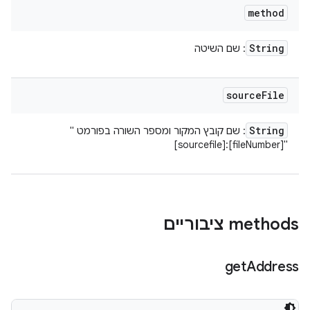
method
String
: שם השיטה
source
File
String
: שם קובץ המקור ומספר השורה בפורמט ‎"
[sourcefile]:[fileNumber]‎"‎
‫methods ציבוריים
get
Address