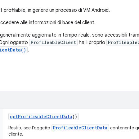
t profilabile, in genere un processo di VM Android.
cedere alle informazioni di base del client.
, generalmente aggiornate in tempo reale, sono accessibili tram
 Ogni oggetto
ProfileableClient
ha il proprio
Profileable
ientData()
.
get
Profileable
Client
Data
()
ProfileableClientData
Restituisce l'oggetto
contenente qu
cliente.