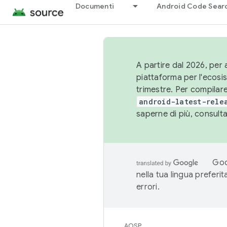
Documenti
Android Code Sear
A partire dal 2026, per a
piattaforma per l'ecos
trimestre. Per compilare
android-latest-rele
saperne di più, consult
Goo
nella tua lingua preferi
errori.
AOSP