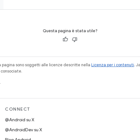
Questa pagina è stata utile?
a pagina sono soggetti alle licenze descritte nella
Licenza per i contenuti
. 
à consociate.
.
CONNECT
@Android su X
@AndroidDev su X
Blog Android