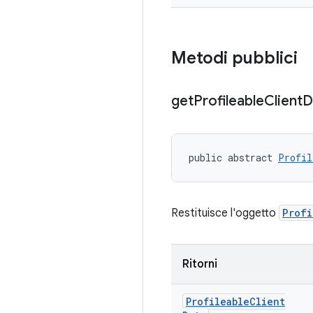
Metodi pubblici
get
Profileable
Client
D
public abstract 
Profil
Restituisce l'oggetto
Profi
Ritorni
Profileable
Client