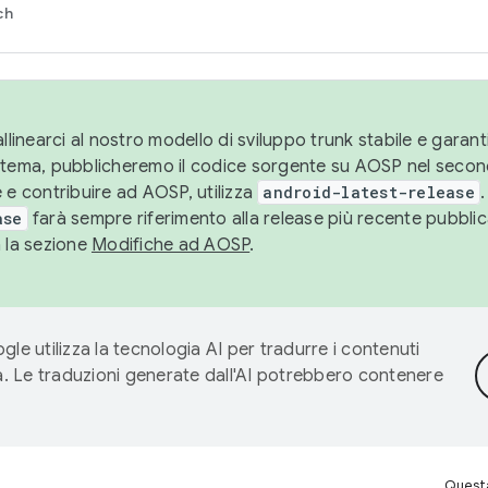
ch
llinearci al nostro modello di sviluppo trunk stabile e garantir
istema, pubblicheremo il codice sorgente su AOSP nel secon
 e contribuire ad AOSP, utilizza
android-latest-release
.
ase
farà sempre riferimento alla release più recente pubbli
a la sezione
Modifiche ad AOSP
.
gle utilizza la tecnologia AI per tradurre i contenuti
ta. Le traduzioni generate dall'AI potrebbero contenere
Questa