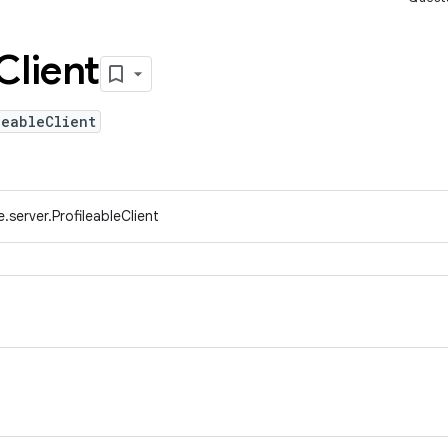
Client
leableClient
server.ProfileableClient