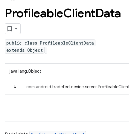
Profileable
Client
Data
public class ProfileableClientData
extends Object
java.lang.Object
↳
com.android.tradefed.device.server.ProfileableClientD