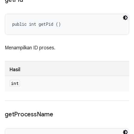
public int getPid ()
Menampilkan ID proses.
Hasil
int
get
Process
Name