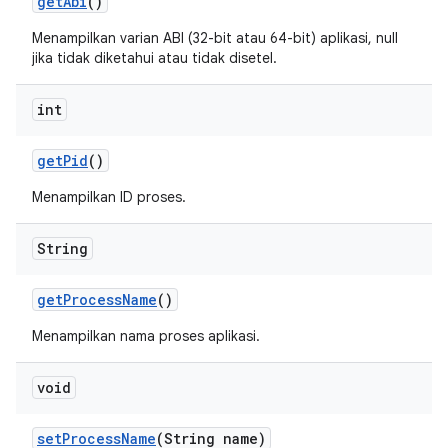
get
Abi
()
Menampilkan varian ABI (32-bit atau 64-bit) aplikasi, null
jika tidak diketahui atau tidak disetel.
int
get
Pid
()
Menampilkan ID proses.
String
get
Process
Name
()
Menampilkan nama proses aplikasi.
void
set
Process
Name
(String name)