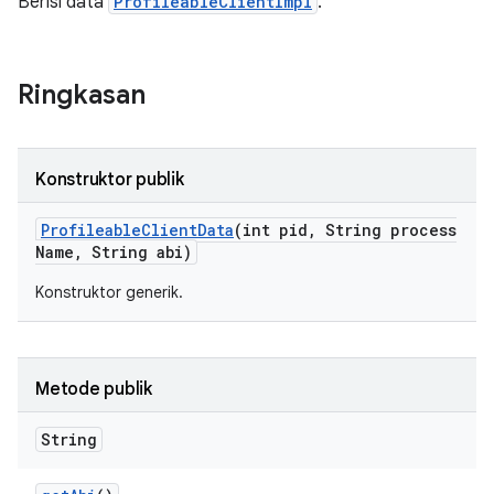
Berisi data
ProfileableClientImpl
.
Ringkasan
Konstruktor publik
Profileable
Client
Data
(int pid
,
String process
Name
,
String abi)
Konstruktor generik.
Metode publik
String