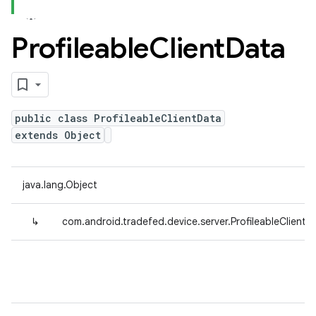
Profileable
Client
Data
public class ProfileableClientData
extends Object
java.lang.Object
↳
com.android.tradefed.device.server.ProfileableClientD