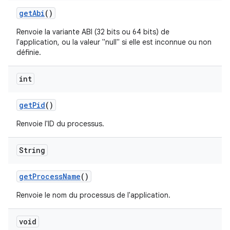
get
Abi
()
Renvoie la variante ABI (32 bits ou 64 bits) de
l'application, ou la valeur "null" si elle est inconnue ou non
définie.
int
get
Pid
()
Renvoie l'ID du processus.
String
get
Process
Name
()
Renvoie le nom du processus de l'application.
void