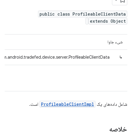
public class ProfileableClientData
extends Object
شیء جاوا
com.android.tradefed.device.server.ProfileableClientData
↳
شامل داده‌های یک
ProfileableClientImpl
است.
خلاصه