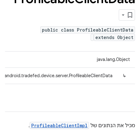
public class ProfileableClientData
extends Object
java.lang.Object
m.android.tradefed.device.server.ProfileableClientData
↳
מכיל את הנתונים של
ProfileableClientImpl
.