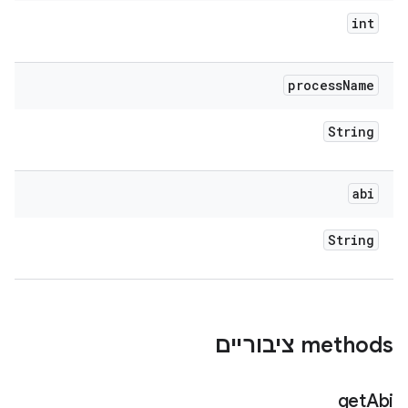
int
process
Name
String
abi
String
‫methods ציבוריים
get
Abi