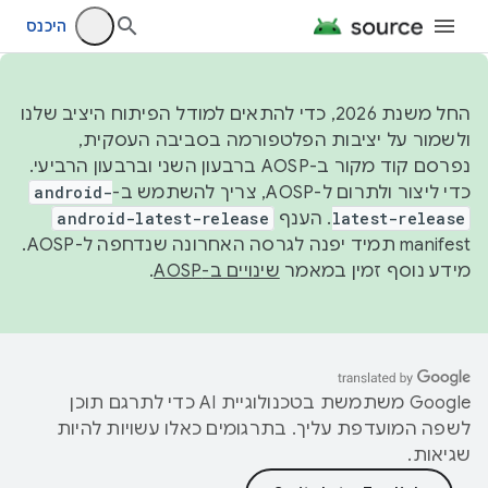
היכנס
החל משנת 2026, כדי להתאים למודל הפיתוח היציב שלנו
ולשמור על יציבות הפלטפורמה בסביבה העסקית,
נפרסם קוד מקור ב-AOSP ברבעון השני וברבעון הרביעי.
כדי ליצור ולתרום ל-AOSP, צריך להשתמש ב-
android-
latest-release
. הענף
android-latest-release
manifest תמיד יפנה לגרסה האחרונה שנדחפה ל-AOSP.
מידע נוסף זמין במאמר
שינויים ב-AOSP
.
‫Google משתמשת בטכנולוגיית AI כדי לתרגם תוכן
לשפה המועדפת עליך. בתרגומים כאלו עשויות להיות
שגיאות.